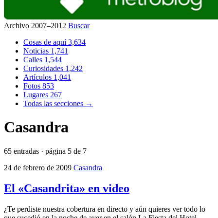
Archivo 2007–2012
Buscar
Cosas de aquí
3,634
Noticias
1,741
Calles
1,544
Curiosidades
1,242
Artículos
1,041
Fotos
853
Lugares
267
Todas las secciones →
Casandra
65 entradas · página 5 de 7
24 de febrero de 2009
Casandra
El «Casandrita» en video
¿Te perdiste nuestra cobertura en directo y aún quieres ver todo lo
que sucedió en la noche de ayer en el salón La Fiesta del Hotel