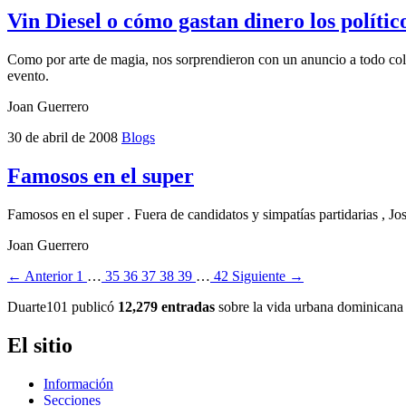
Vin Diesel o cómo gastan dinero los polític
Como por arte de magia, nos sorprendieron con un anuncio a todo color 
evento.
Joan Guerrero
30 de abril de 2008
Blogs
Famosos en el super
Famosos en el super . Fuera de candidatos y simpatías partidarias , 
Joan Guerrero
← Anterior
1
…
35
36
37
38
39
…
42
Siguiente →
Duarte101 publicó
12,279 entradas
sobre la vida urbana dominicana 
El sitio
Información
Secciones