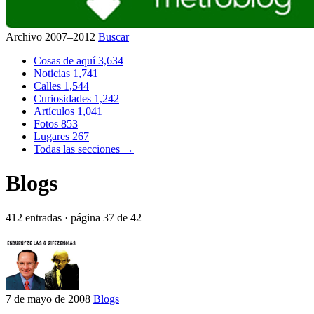
Archivo 2007–2012
Buscar
Cosas de aquí
3,634
Noticias
1,741
Calles
1,544
Curiosidades
1,242
Artículos
1,041
Fotos
853
Lugares
267
Todas las secciones →
Blogs
412 entradas · página 37 de 42
7 de mayo de 2008
Blogs