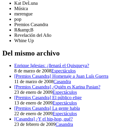
Kat DeLuna
Música
merengue
pop
Premios Casandra
R&amp;B
Revelación del Año
Whine Up
Del mismo archivo
Enrique Iglesias: ¿llenará el Quisqueya?
8 de marzo de 2008
Espectáculos
[Premios Casandra] Homenaje a Juan Luís Guerra
11 de marzo de 2008
Casandra
[Premios Casandra] ¿Quién es Karina Pasian?
23 de enero de 2009
Espectáculos
[Premios Casandra] El público elige
13 de enero de 2009
Espectáculos
[Premios Casandra] La gente habla
22 de enero de 2009
Espectáculos
[Casandra] ¿Y el hip-hop, qué?
23 de febrero de 2009
Casandra