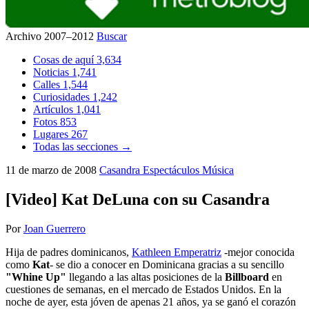
Archivo 2007–2012
Buscar
Cosas de aquí
3,634
Noticias
1,741
Calles
1,544
Curiosidades
1,242
Artículos
1,041
Fotos
853
Lugares
267
Todas las secciones →
11 de marzo de 2008
Casandra
Espectáculos
Música
[Video] Kat DeLuna con su Casandra
Por
Joan Guerrero
Hija de padres dominicanos,
Kathleen Emperatriz
-mejor conocida
como
Kat
- se dio a conocer en Dominicana gracias a su sencillo
"Whine Up"
llegando a las altas posiciones de la
Billboard
en
cuestiones de semanas, en el mercado de Estados Unidos. En la
noche de ayer, esta jóven de apenas 21 años, ya se ganó el corazón