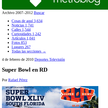
Archivo 2007–2012
Buscar
Cosas de aquí
3,634
Noticias
1,741
Calles
1,544
Curiosidades
1,242
Artículos
1,041
Fotos
853
Lugares
267
Todas las secciones →
4 de febrero de 2010
Deportes
Televisión
Super Bowl en RD
Por
Rafael Pérez