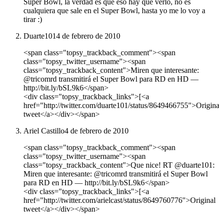
Super Bowl, la verdad es que eso hay que verlo, no es
cualquiera que sale en el Super Bowl, hasta yo me lo voy a
tirar :)
Duarte101
4 de febrero de 2010
<span class="topsy_trackback_comment"><span
class="topsy_twitter_username"><span
class="topsy_trackback_content">Miren que interesante:
@tricomrd transmitirá el Super Bowl para RD en HD —
http://bit.ly/bSL9k6</span>
<div class="topsy_trackback_links">[<a
href="http://twitter.com/duarte101/status/8649466755">Origina
tweet</a></div></span>
Ariel Castillo
4 de febrero de 2010
<span class="topsy_trackback_comment"><span
class="topsy_twitter_username"><span
class="topsy_trackback_content">Que nice! RT @duarte101:
Miren que interesante: @tricomrd transmitirá el Super Bowl
para RD en HD — http://bit.ly/bSL9k6</span>
<div class="topsy_trackback_links">[<a
href="http://twitter.com/arielcast/status/8649760776">Original
tweet</a></div></span>