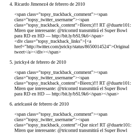
Ricardo Jimenez
4 de febrero de 2010
<span class="topsy_trackback_comment"><span
class="topsy_twitter_username"><span
class="topsy_trackback_content">Bieen;)!!! RT @duarte101:
Miren que interesante: @tricomrd transmitirá el Super Bowl
para RD en HD — http://bit.ly/bSL9k6</span>
<div class="topsy_trackback_links">[<a
href="http://twitter.com/jsricky/status/8650014524">Original
tweet</a></div></span>
jsricky
4 de febrero de 2010
<span class="topsy_trackback_comment"><span
class="topsy_twitter_username"><span
class="topsy_trackback_content">Bieen;)!!! RT @duarte101:
Miren que interesante: @tricomrd transmitirá el Super Bowl
para RD en HD — http://bit.ly/bSL9k6</span></span>
arielcast
4 de febrero de 2010
<span class="topsy_trackback_comment"><span
class="topsy_twitter_username"><span
class="topsy_trackback_content">Que nice! RT @duarte101:
Miren que interesante: @tricomrd transmitirá el Super Bowl