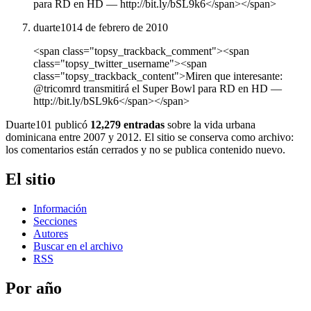
para RD en HD — http://bit.ly/bSL9k6</span></span>
duarte101
4 de febrero de 2010
<span class="topsy_trackback_comment"><span
class="topsy_twitter_username"><span
class="topsy_trackback_content">Miren que interesante:
@tricomrd transmitirá el Super Bowl para RD en HD —
http://bit.ly/bSL9k6</span></span>
Duarte101 publicó
12,279 entradas
sobre la vida urbana
dominicana entre 2007 y 2012. El sitio se conserva como archivo:
los comentarios están cerrados y no se publica contenido nuevo.
El sitio
Información
Secciones
Autores
Buscar en el archivo
RSS
Por año