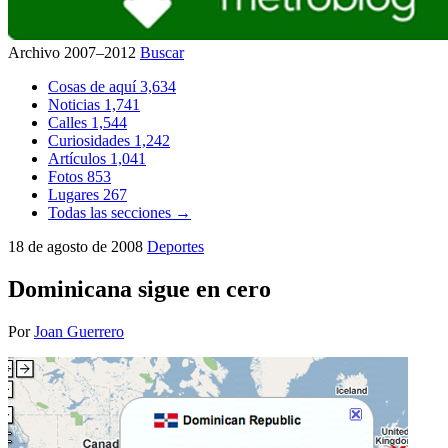
Archivo 2007–2012
Buscar
Cosas de aquí
3,634
Noticias
1,741
Calles
1,544
Curiosidades
1,242
Artículos
1,041
Fotos
853
Lugares
267
Todas las secciones →
18 de agosto de 2008
Deportes
Dominicana sigue en cero
Por
Joan Guerrero