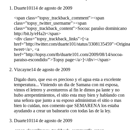
Duarte101
14 de agosto de 2009
<span class="topsy_trackback_comment"><span
class="topsy_twitter_username"><span
class="topsy_trackback_content">Socoa: paraíso dominicano
http://bit.ly/eHa2r</span>
<div class="topsy_trackback_links">[<a
href="http://twitter.com/duarte101/status/3308135459">Origina
tweet</a>, <a
href="http://topsy.com/tb/duarte101.com/2009/08/14/socoa-
paraiso-escondido/">Topsy page</a>]</div></span>
Vizcayne
14 de agosto de 2009
Digalo duro, que eso es precioso y el agua esta a excelente
temperatura... Viniendo un dia de Samana con mi esposa,
vimos el letrero y aventureros al fin le dimos pa lante y no
hubo arrepentimientos, el sitio esta muy bien y hablando con
una señora que junto a su esposo administran el sitio o mas
bien lo cuidan, nos comento que SEMARENA los estaba
ayudando a crear un balneario con todas las de la ley.
Duarte101
14 de agosto de 2009