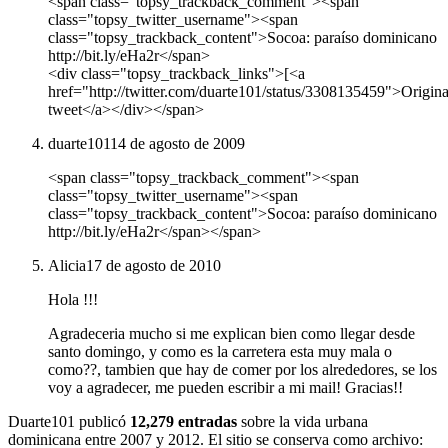
<span class="topsy_trackback_comment"><span
class="topsy_twitter_username"><span
class="topsy_trackback_content">Socoa: paraíso dominicano
http://bit.ly/eHa2r</span>
<div class="topsy_trackback_links">[<a
href="http://twitter.com/duarte101/status/3308135459">Origina
tweet</a></div></span>
duarte101
14 de agosto de 2009
<span class="topsy_trackback_comment"><span
class="topsy_twitter_username"><span
class="topsy_trackback_content">Socoa: paraíso dominicano
http://bit.ly/eHa2r</span></span>
Alicia
17 de agosto de 2010
Hola !!!
Agradeceria mucho si me explican bien como llegar desde
santo domingo, y como es la carretera esta muy mala o
como??, tambien que hay de comer por los alrededores, se los
voy a agradecer, me pueden escribir a mi mail! Gracias!!
Duarte101 publicó
12,279 entradas
sobre la vida urbana
dominicana entre 2007 y 2012. El sitio se conserva como archivo: