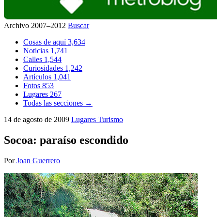
Archivo 2007–2012
Buscar
Cosas de aquí
3,634
Noticias
1,741
Calles
1,544
Curiosidades
1,242
Artículos
1,041
Fotos
853
Lugares
267
Todas las secciones →
14 de agosto de 2009
Lugares
Turismo
Socoa: paraíso escondido
Por
Joan Guerrero