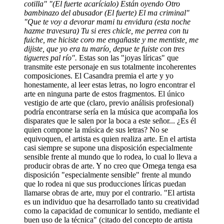
cotilla" "(El fuerte acarícialo) Están oyendo Otro
bambinazo del abusador (El fuerte) El ma criminal"
"Que te voy a devorar mami tu envidura (esta noche
hazme travesura) Tu si eres chicle, me perrea con tu
fuiche, me hiciste coro me engañaste y me mentiste, me
dijiste, que yo era tu marío, depue te fuiste con tres
tigueres pal río".
Estas son las "joyas líricas" que
transmite este personaje en sus totalmente incoherentes
composiciones. El Casandra premia el arte y yo
honestamente, al leer estas letras, no logro encontrar el
arte en ninguna parte de estos fragmentos. El único
vestigio de arte que (claro, previo análisis profesional)
podría encontrarse sería en la música que acompaña los
disparates que le salen por la boca a este señor... ¿Es él
quien compone la música de sus letras? No se
equivoquen, el artista es quien realiza arte. En el artista
casi siempre se supone una disposición especialmente
sensible frente al mundo que lo rodea, lo cual lo lleva a
producir obras de arte. Y no creo que Omega tenga esa
disposición "especialmente sensible" frente al mundo
que lo rodea ni que sus producciones líricas puedan
llamarse obras de arte, muy por el contrario. "El artista
es un individuo que ha desarrollado tanto su creatividad
como la capacidad de comunicar lo sentido, mediante el
buen uso de la técnica" (citado del concepto de artista