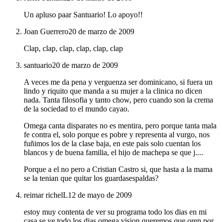
Un apluso paar Santuario! Lo apoyo!!
Joan Guerrero
20 de marzo de 2009
Clap, clap, clap, clap, clap, clap
santuario
20 de marzo de 2009
A veces me da pena y verguenza ser dominicano, si fuera un
lindo y riquito que manda a su mujer a la clinica no dicen
nada. Tanta filosofia y tanto chow, pero cuando son la crema
de la sociedad to el mundo cayao.
Omega canta disparates no es mentira, pero porque tanta mala
fe contra el, solo porque es pobre y representa al vurgo, nos
fuñimos los de la clase baja, en este pais solo cuentan los
blancos y de buena familia, el hijo de machepa se que j....
Porque a el no pero a Cristian Castro si, que hasta a la mama
se la tenian que quitar los guardasespaldas?
reimar richelL
12 de mayo de 2009
estoy muy contenta de ver su programa todo los dias en mi
casa se ve todo los dias omega vision queremos que oren por