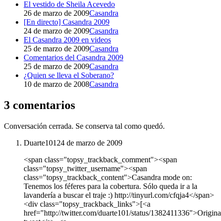
El vestido de Sheila Acevedo
26 de marzo de 2009
Casandra
[En directo] Casandra 2009
24 de marzo de 2009
Casandra
El Casandra 2009 en videos
25 de marzo de 2009
Casandra
Comentarios del Casandra 2009
25 de marzo de 2009
Casandra
¿Quien se lleva el Soberano?
10 de marzo de 2008
Casandra
3 comentarios
Conversación cerrada. Se conserva tal como quedó.
Duarte101
24 de marzo de 2009
<span class="topsy_trackback_comment"><span
class="topsy_twitter_username"><span
class="topsy_trackback_content">Casandra mode on:
Tenemos los féferes para la cobertura. Sólo queda ir a la
lavandería a buscar el traje :) http://tinyurl.com/cfqja4</span>
<div class="topsy_trackback_links">[<a
href="http://twitter.com/duarte101/status/1382411336">Origina