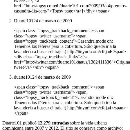
tweet</a>, <a
href="http://topsy.com/tb/duarte101.com/2009/03/24/premios-
casandra-dia-cero/">Topsy page</a>]</div></span>
Duarte101
24 de marzo de 2009
<span class="topsy_trackback_comment"><span
class="topsy_twitter_username"><span
class="topsy_trackback_content">Casandra mode on:
Tenemos los féferes para la cobertura. Sólo queda ir a la
lavandería a buscar el traje :) http://tinyurl.com/cfqja4</span>
<div class="topsy_trackback_links">[<a
href="http://twitter.com/duarte101/status/1382411336">Origina
tweet</a></div></span>
duarte101
24 de marzo de 2009
<span class="topsy_trackback_comment"><span
class="topsy_twitter_username"><span
class="topsy_trackback_content">Casandra mode on:
Tenemos los féferes para la cobertura. Sólo queda ir a la
lavandería a buscar el traje :) http://tinyurl.com/cfqja4</span>
</span>
Duarte101 publicó
12,279 entradas
sobre la vida urbana
dominicana entre 2007 y 2012. El sitio se conserva como archivo: