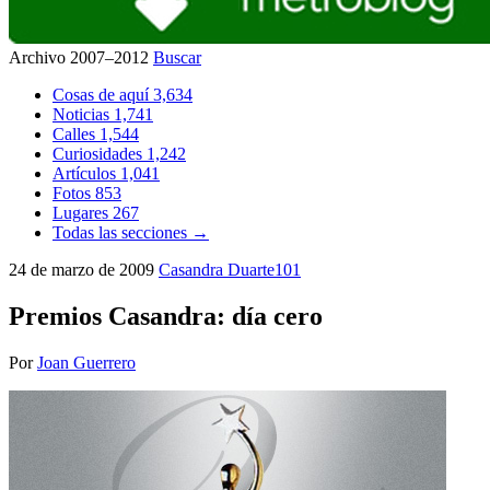
Archivo 2007–2012
Buscar
Cosas de aquí
3,634
Noticias
1,741
Calles
1,544
Curiosidades
1,242
Artículos
1,041
Fotos
853
Lugares
267
Todas las secciones →
24 de marzo de 2009
Casandra
Duarte101
Premios Casandra: día cero
Por
Joan Guerrero