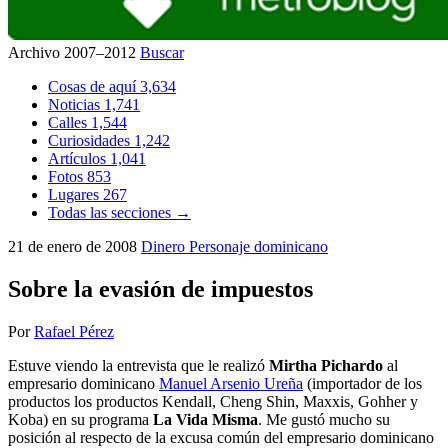
Archivo 2007–2012
Buscar
Cosas de aquí
3,634
Noticias
1,741
Calles
1,544
Curiosidades
1,242
Artículos
1,041
Fotos
853
Lugares
267
Todas las secciones →
21 de enero de 2008
Dinero
Personaje dominicano
Sobre la evasión de impuestos
Por
Rafael Pérez
Estuve viendo la entrevista que le realizó
Mirtha Pichardo
al
empresario dominicano
Manuel Arsenio Ureña
(importador de los
productos los productos Kendall, Cheng Shin, Maxxis, Gohher y
Koba) en su programa
La Vida Misma
. Me gustó mucho su
posición al respecto de la excusa común del empresario dominicano