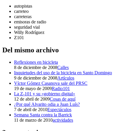
autopistas
carreteo
carreteras
emisoras de radio
seguridad vial
Willy Rodríguez
Z101
Del mismo archivo
Reflexiones en bicicleta
8 de diciembre de 2008
Calles
Inquietudes del uso de la bicicleta en Santo Domingo
9 de diciembre de 2008
Artículos
Víctor Gómez Casanova sale del PRSC
19 de mayo de 2009
Radio101
La Z-101 y su «gobierno digital»
12 de abril de 2009
Cosas de aquí
¿Por qué Alvarito odia a Juan Luís?
7 de abril de 2010
Espectáculos
Semana Santa contra la Barrick
11 de marzo de 2010
actividades