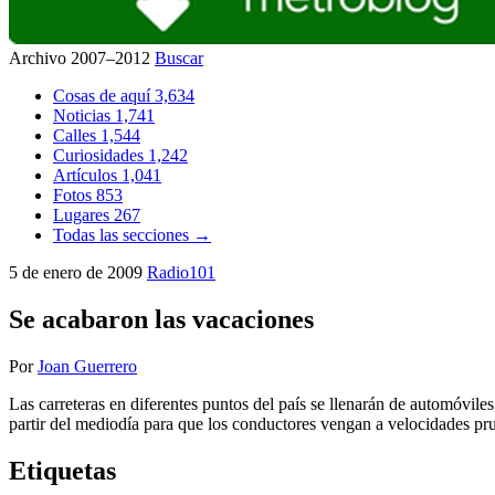
Archivo 2007–2012
Buscar
Cosas de aquí
3,634
Noticias
1,741
Calles
1,544
Curiosidades
1,242
Artículos
1,041
Fotos
853
Lugares
267
Todas las secciones →
5 de enero de 2009
Radio101
Se acabaron las vacaciones
Por
Joan Guerrero
Las carreteras en diferentes puntos del país se llenarán de automóvil
partir del mediodía para que los conductores vengan a velocidades pr
Etiquetas