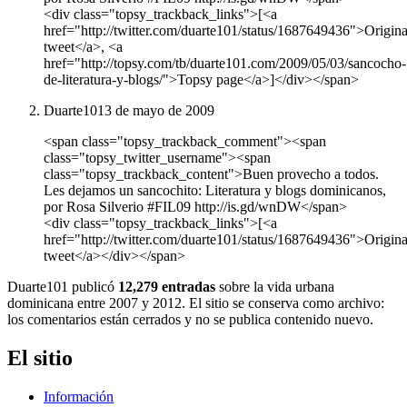
<div class="topsy_trackback_links">[<a
href="http://twitter.com/duarte101/status/1687649436">Origina
tweet</a>, <a
href="http://topsy.com/tb/duarte101.com/2009/05/03/sancocho-
de-literatura-y-blogs/">Topsy page</a>]</div></span>
Duarte101
3 de mayo de 2009
<span class="topsy_trackback_comment"><span
class="topsy_twitter_username"><span
class="topsy_trackback_content">Buen provecho a todos.
Les dejamos un sancochito: Literatura y blogs dominicanos,
por Rosa Silverio #FIL09 http://is.gd/wnDW</span>
<div class="topsy_trackback_links">[<a
href="http://twitter.com/duarte101/status/1687649436">Origina
tweet</a></div></span>
Duarte101 publicó
12,279 entradas
sobre la vida urbana
dominicana entre 2007 y 2012. El sitio se conserva como archivo:
los comentarios están cerrados y no se publica contenido nuevo.
El sitio
Información