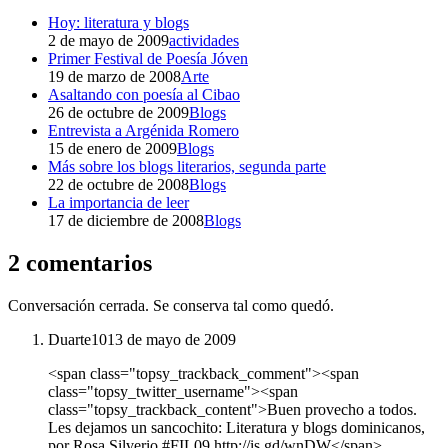
Hoy: literatura y blogs
2 de mayo de 2009
actividades
Primer Festival de Poesía Jóven
19 de marzo de 2008
Arte
Asaltando con poesía al Cibao
26 de octubre de 2009
Blogs
Entrevista a Argénida Romero
15 de enero de 2009
Blogs
Más sobre los blogs literarios, segunda parte
22 de octubre de 2008
Blogs
La importancia de leer
17 de diciembre de 2008
Blogs
2 comentarios
Conversación cerrada. Se conserva tal como quedó.
Duarte101
3 de mayo de 2009
<span class="topsy_trackback_comment"><span
class="topsy_twitter_username"><span
class="topsy_trackback_content">Buen provecho a todos.
Les dejamos un sancochito: Literatura y blogs dominicanos,
por Rosa Silverio #FIL09 http://is.gd/wnDW</span>