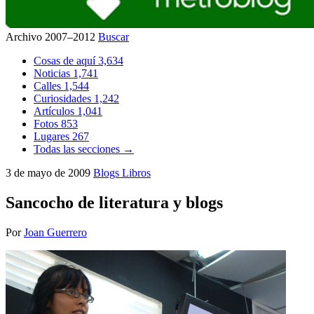
Archivo 2007–2012
Buscar
Cosas de aquí
3,634
Noticias
1,741
Calles
1,544
Curiosidades
1,242
Artículos
1,041
Fotos
853
Lugares
267
Todas las secciones →
3 de mayo de 2009
Blogs
Libros
Sancocho de literatura y blogs
Por
Joan Guerrero