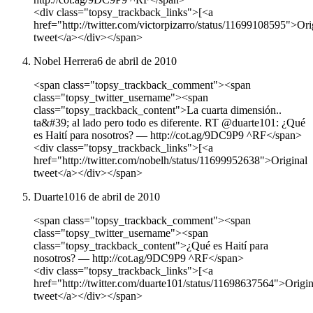
<div class="topsy_trackback_links">[<a
href="http://twitter.com/victorpizarro/status/11699108595">Ori
tweet</a></div></span>
Nobel Herrera
6 de abril de 2010
<span class="topsy_trackback_comment"><span
class="topsy_twitter_username"><span
class="topsy_trackback_content">La cuarta dimensión..
ta&#39; al lado pero todo es diferente. RT @duarte101: ¿Qué
es Haití para nosotros? ― http://cot.ag/9DC9P9 ^RF</span>
<div class="topsy_trackback_links">[<a
href="http://twitter.com/nobelh/status/11699952638">Original
tweet</a></div></span>
Duarte101
6 de abril de 2010
<span class="topsy_trackback_comment"><span
class="topsy_twitter_username"><span
class="topsy_trackback_content">¿Qué es Haití para
nosotros? ― http://cot.ag/9DC9P9 ^RF</span>
<div class="topsy_trackback_links">[<a
href="http://twitter.com/duarte101/status/11698637564">Origin
tweet</a></div></span>