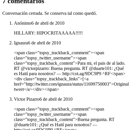
7 comentarios
Conversación cerrada. Se conserva tal como quedó.
Anónimo
6 de abril de 2010
HILLARY: HIPOCRITAAAAA!!!!!
Ignaura
6 de abril de 2010
<span class="topsy_trackback_comment"><span
class="topsy_twitter_username"><span
class="topsy_trackback_content">Para mi, el pais de al lado.
RT @victorpizarro: Buena pregunta. RT @duarte101: ¿Qué
es Haití para nosotros? ― http://cot.ag/9DC9P9 ^RF</span>
<div class="topsy_trackback_links">[<a
href="http://twitter.com/ignaura/status/11699750003">Original
tweet</a></div></span>
Victor Pizarro
6 de abril de 2010
<span class="topsy_trackback_comment"><span
class="topsy_twitter_username"><span
class="topsy_trackback_content">Buena pregunta. RT
@duarte101: ¿Qué es Haití para nosotros? ―
http://cot.ag/9DC9P9 ^RF</span>