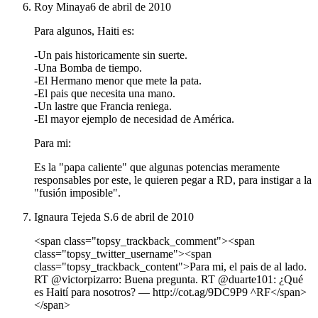
Roy Minaya
6 de abril de 2010
Para algunos, Haiti es:
-Un pais historicamente sin suerte.
-Una Bomba de tiempo.
-El Hermano menor que mete la pata.
-El pais que necesita una mano.
-Un lastre que Francia reniega.
-El mayor ejemplo de necesidad de América.
Para mi:
Es la "papa caliente" que algunas potencias meramente
responsables por este, le quieren pegar a RD, para instigar a la
"fusión imposible".
Ignaura Tejeda S.
6 de abril de 2010
<span class="topsy_trackback_comment"><span
class="topsy_twitter_username"><span
class="topsy_trackback_content">Para mi, el pais de al lado.
RT @victorpizarro: Buena pregunta. RT @duarte101: ¿Qué
es Haití para nosotros? ― http://cot.ag/9DC9P9 ^RF</span>
</span>