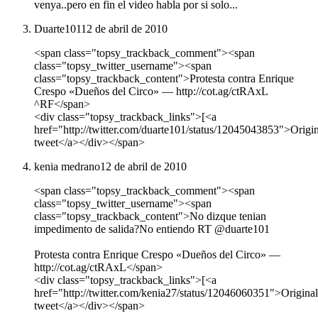
venya..pero en fin el video habla por si solo...
Duarte101
12 de abril de 2010
<span class="topsy_trackback_comment"><span
class="topsy_twitter_username"><span
class="topsy_trackback_content">Protesta contra Enrique
Crespo «Dueños del Circo» ― http://cot.ag/ctRAxL
^RF</span>
<div class="topsy_trackback_links">[<a
href="http://twitter.com/duarte101/status/12045043853">Origin
tweet</a></div></span>
kenia medrano
12 de abril de 2010
<span class="topsy_trackback_comment"><span
class="topsy_twitter_username"><span
class="topsy_trackback_content">No dizque tenian
impedimento de salida?No entiendo RT @duarte101
Protesta contra Enrique Crespo «Dueños del Circo» ―
http://cot.ag/ctRAxL</span>
<div class="topsy_trackback_links">[<a
href="http://twitter.com/kenia27/status/12046060351">Original
tweet</a></div></span>