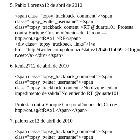
Pablo Lorenzo
12 de abril de 2010
<span class="topsy_trackback_comment"><span
class="topsy_twitter_username"><span
class="topsy_trackback_content">RT @duarte101: Protesta
contra Enrique Crespo «Dueños del Circo» ―
http://cot.ag/ctRAxL ^RF</span>
<div class="topsy_trackback_links">[<a
href="http://twitter.com/palorenzo/status/12046015069">Origin
tweet</a></div></span>
kenia27
12 de abril de 2010
<span class="topsy_trackback_comment"><span
class="topsy_twitter_username"><span
class="topsy_trackback_content">No dizque tenian
impedimento de salida?No entiendo RT @duarte101
Protesta contra Enrique Crespo «Dueños del Circo» ―
http://cot.ag/ctRAxL</span></span>
palorenzo
12 de abril de 2010
<span class="topsy_trackback_comment"><span
class="topsy_twitter_username"><span