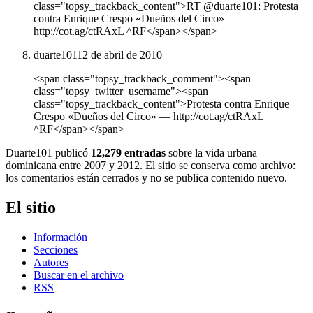
class="topsy_trackback_content">RT @duarte101: Protesta
contra Enrique Crespo «Dueños del Circo» ―
http://cot.ag/ctRAxL ^RF</span></span>
duarte101
12 de abril de 2010
<span class="topsy_trackback_comment"><span
class="topsy_twitter_username"><span
class="topsy_trackback_content">Protesta contra Enrique
Crespo «Dueños del Circo» ― http://cot.ag/ctRAxL
^RF</span></span>
Duarte101 publicó
12,279 entradas
sobre la vida urbana
dominicana entre 2007 y 2012. El sitio se conserva como archivo:
los comentarios están cerrados y no se publica contenido nuevo.
El sitio
Información
Secciones
Autores
Buscar en el archivo
RSS