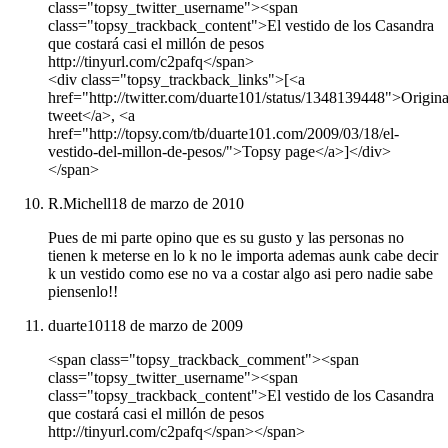
class="topsy_twitter_username"><span
class="topsy_trackback_content">El vestido de los Casandra
que costará casi el millón de pesos
http://tinyurl.com/c2pafq</span>
<div class="topsy_trackback_links">[<a
href="http://twitter.com/duarte101/status/1348139448">Origina
tweet</a>, <a
href="http://topsy.com/tb/duarte101.com/2009/03/18/el-
vestido-del-millon-de-pesos/">Topsy page</a>]</div>
</span>
R.Michell
18 de marzo de 2010
Pues de mi parte opino que es su gusto y las personas no
tienen k meterse en lo k no le importa ademas aunk cabe decir
k un vestido como ese no va a costar algo asi pero nadie sabe
piensenlo!!
duarte101
18 de marzo de 2009
<span class="topsy_trackback_comment"><span
class="topsy_twitter_username"><span
class="topsy_trackback_content">El vestido de los Casandra
que costará casi el millón de pesos
http://tinyurl.com/c2pafq</span></span>