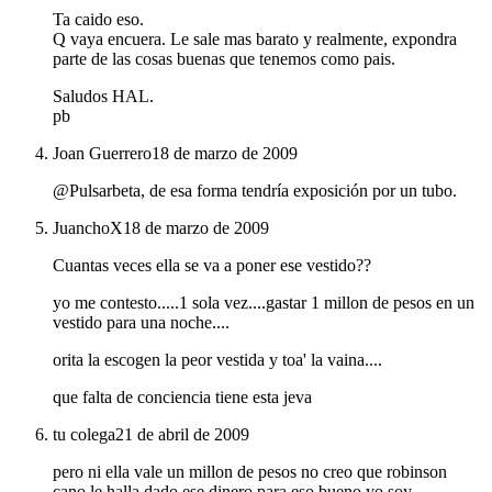
Ta caido eso.
Q vaya encuera. Le sale mas barato y realmente, expondra
parte de las cosas buenas que tenemos como pais.
Saludos HAL.
pb
Joan Guerrero
18 de marzo de 2009
@Pulsarbeta, de esa forma tendría exposición por un tubo.
JuanchoX
18 de marzo de 2009
Cuantas veces ella se va a poner ese vestido??
yo me contesto.....1 sola vez....gastar 1 millon de pesos en un
vestido para una noche....
orita la escogen la peor vestida y toa' la vaina....
que falta de conciencia tiene esta jeva
tu colega
21 de abril de 2009
pero ni ella vale un millon de pesos no creo que robinson
cano le halla dado ese dinero para eso bueno yo soy