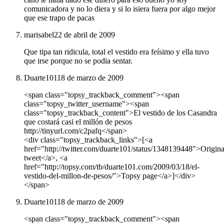
comunicadora y no lo diera y si lo isiera fuera por algo mejor
que ese trapo de pacas
marisabel
22 de abril de 2009
Que tipa tan ridicula, total el vestido era feísimo y ella tuvo
que irse porque no se podia sentar.
Duarte101
18 de marzo de 2009
<span class="topsy_trackback_comment"><span
class="topsy_twitter_username"><span
class="topsy_trackback_content">El vestido de los Casandra
que costará casi el millón de pesos
http://tinyurl.com/c2pafq</span>
<div class="topsy_trackback_links">[<a
href="http://twitter.com/duarte101/status/1348139448">Origina
tweet</a>, <a
href="http://topsy.com/tb/duarte101.com/2009/03/18/el-
vestido-del-millon-de-pesos/">Topsy page</a>]</div>
</span>
Duarte101
18 de marzo de 2009
<span class="topsy_trackback_comment"><span