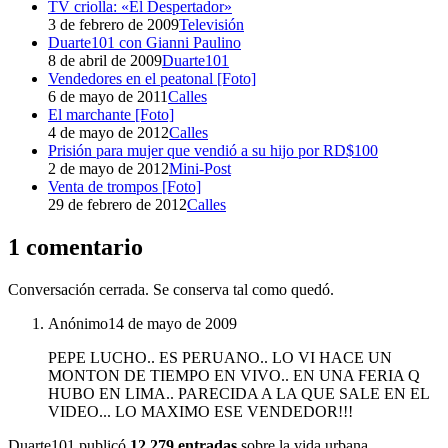
TV criolla: «El Despertador»
3 de febrero de 2009
Televisión
Duarte101 con Gianni Paulino
8 de abril de 2009
Duarte101
Vendedores en el peatonal [Foto]
6 de mayo de 2011
Calles
El marchante [Foto]
4 de mayo de 2012
Calles
Prisión para mujer que vendió a su hijo por RD$100
2 de mayo de 2012
Mini-Post
Venta de trompos [Foto]
29 de febrero de 2012
Calles
1 comentario
Conversación cerrada. Se conserva tal como quedó.
Anónimo
14 de mayo de 2009
PEPE LUCHO.. ES PERUANO.. LO VI HACE UN
MONTON DE TIEMPO EN VIVO.. EN UNA FERIA Q
HUBO EN LIMA.. PARECIDA A LA QUE SALE EN EL
VIDEO... LO MAXIMO ESE VENDEDOR!!!
Duarte101 publicó
12,279 entradas
sobre la vida urbana