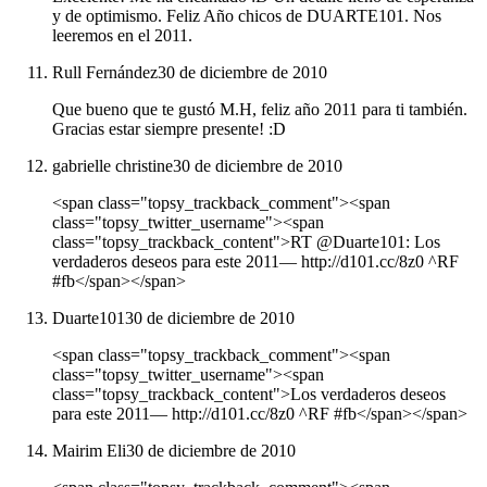
y de optimismo. Feliz Año chicos de DUARTE101. Nos
leeremos en el 2011.
Rull Fernández
30 de diciembre de 2010
Que bueno que te gustó M.H, feliz año 2011 para ti también.
Gracias estar siempre presente! :D
gabrielle christine
30 de diciembre de 2010
<span class="topsy_trackback_comment"><span
class="topsy_twitter_username"><span
class="topsy_trackback_content">RT @Duarte101: Los
verdaderos deseos para este 2011— http://d101.cc/8z0 ^RF
#fb</span></span>
Duarte101
30 de diciembre de 2010
<span class="topsy_trackback_comment"><span
class="topsy_twitter_username"><span
class="topsy_trackback_content">Los verdaderos deseos
para este 2011— http://d101.cc/8z0 ^RF #fb</span></span>
Mairim Eli
30 de diciembre de 2010