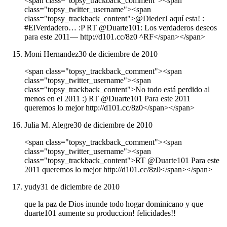
<span class="topsy_trackback_comment"><span
class="topsy_twitter_username"><span
class="topsy_trackback_content">@DiederJ aquí esta! :
#ElVerdadero… :P RT @Duarte101: Los verdaderos deseos
para este 2011— http://d101.cc/8z0 ^RF</span></span>
Moni Hernandez
30 de diciembre de 2010
<span class="topsy_trackback_comment"><span
class="topsy_twitter_username"><span
class="topsy_trackback_content">No todo está perdido al
menos en el 2011 :) RT @Duarte101 Para este 2011
queremos lo mejor http://d101.cc/8z0</span></span>
Julia M. Alegre
30 de diciembre de 2010
<span class="topsy_trackback_comment"><span
class="topsy_twitter_username"><span
class="topsy_trackback_content">RT @Duarte101 Para este
2011 queremos lo mejor http://d101.cc/8z0</span></span>
yudy
31 de diciembre de 2010
que la paz de Dios inunde todo hogar dominicano y que
duarte101 aumente su produccion! felicidades!!