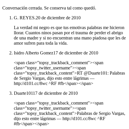
Conversación cerrada. Se conserva tal como quedó.
G. REYES.
20 de diciembre de 2010
La verdad mi negro es que tus emotivas palabras me hicieron
llorar. Cuantos ninos pasan por el trauma de perder el abrigo
de una madre y si no encuentran una mano piadosa que les de
amor sufren para toda la vida.
Isidro Alberto Gomez
17 de diciembre de 2010
<span class="topsy_trackback_comment"><span
class="topsy_twitter_username"><span
class="topsy_trackback_content">RT @Duarte101: Palabras
de Sergio Vargas, dijo esto entre lágrimas —
http://d101.cc/8wc ^RF #fb</span></span>
Duarte101
17 de diciembre de 2010
<span class="topsy_trackback_comment"><span
class="topsy_twitter_username"><span
class="topsy_trackback_content">Palabras de Sergio Vargas,
dijo esto entre lágrimas — http://d101.cc/8wc ^RF
#fb</span></span>