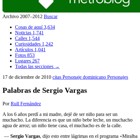
Archivo 2007–2012
Buscar
Cosas de aquí
3,634
Noticias
1,741
Calles
1,544
Curiosidades
1,242
Artículos
1,041
Fotos
853
Lugares
267
Todas las secciones →
17 de diciembre de 2010
citas
Personaje dominicano
Personajes
Palabras de Sergio Vargas
Por
Rull Fernández
A los 6 años perdí a mi madre, dejé de ser niño para ser un
muchacho. La diferencia es que un niño bebe leche, un muchacho
agua de arroz; un niño tiene casa, el muchacho es de la calle.
—
Sergio Vargas
, dijo esto entre lágrimas en el programa «Miralba