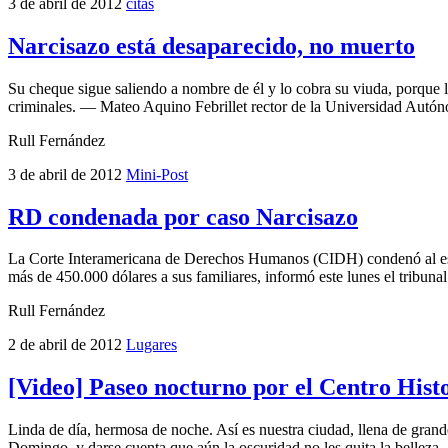
3 de abril de 2012
citas
Narcisazo está desaparecido, no muerto
Su cheque sigue saliendo a nombre de él y lo cobra su viuda, porq
criminales. — Mateo Aquino Febrillet rector de la Universidad Au
Rull Fernández
3 de abril de 2012
Mini-Post
RD condenada por caso Narcisazo
La Corte Interamericana de Derechos Humanos (CIDH) condenó al esta
más de 450.000 dólares a sus familiares, informó este lunes el tribunal.
Rull Fernández
2 de abril de 2012
Lugares
[Video] Paseo nocturno por el Centro His
Linda de día, hermosa de noche. Así es nuestra ciudad, llena de grande
Domingo, y darse cuenta que aún la oscuridad no les quita la belleza.