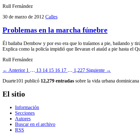
Rull Fernández
30 de marzo de 2012
Calles
Problemas en la marcha fúnebre
Él bailaba Dembow y por eso era que lo traíamos a pie, bailando y tir
Explica como la policía impidió que llevaran el ataúd a pie hasta el Q
Rull Fernández
← Anterior
1
…
13
14
15
16
17
…
1,227
Siguiente →
Duarte101 publicó
12,279 entradas
sobre la vida urbana dominicana 
El sitio
Información
Secciones
Autores
Buscar en el archivo
RSS