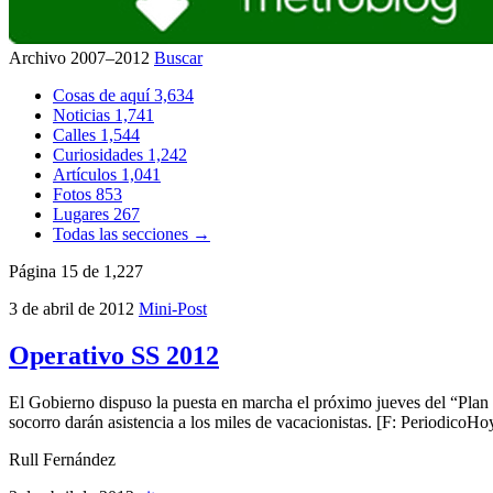
Archivo 2007–2012
Buscar
Cosas de aquí
3,634
Noticias
1,741
Calles
1,544
Curiosidades
1,242
Artículos
1,041
Fotos
853
Lugares
267
Todas las secciones →
Página 15 de 1,227
3 de abril de 2012
Mini-Post
Operativo SS 2012
El Gobierno dispuso la puesta en marcha el próximo jueves del “Plan 
socorro darán asistencia a los miles de vacacionistas. [F: PeriodicoHo
Rull Fernández