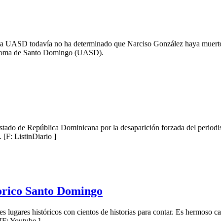
ue la UASD todavía no ha determinado que Narciso González haya muer
tónoma de Santo Domingo (UASD).
do de República Dominicana por la desaparición forzada del periodis
 [F: ListinDiario ]
torico Santo Domingo
s lugares históricos con cientos de historias para contar. Es hermoso cam
 [F: Youtube ]