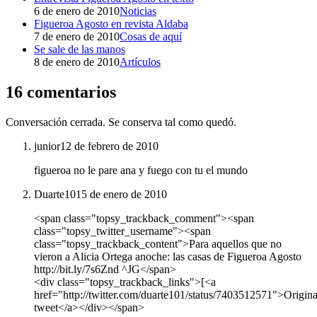
6 de enero de 2010
Noticias
Figueroa Agosto en revista Aldaba
7 de enero de 2010
Cosas de aquí
Se sale de las manos
8 de enero de 2010
Artículos
16 comentarios
Conversación cerrada. Se conserva tal como quedó.
junior
12 de febrero de 2010
figueroa no le pare ana y fuego con tu el mundo
Duarte101
5 de enero de 2010
<span class="topsy_trackback_comment"><span
class="topsy_twitter_username"><span
class="topsy_trackback_content">Para aquellos que no
vieron a Alicia Ortega anoche: las casas de Figueroa Agosto
http://bit.ly/7s6Znd ^JG</span>
<div class="topsy_trackback_links">[<a
href="http://twitter.com/duarte101/status/7403512571">Origina
tweet</a></div></span>