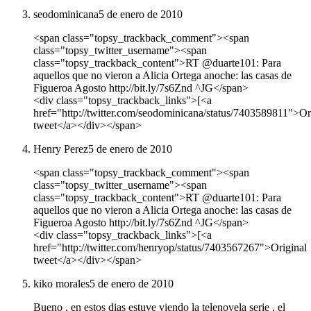
seodominicana
5 de enero de 2010
<span class="topsy_trackback_comment"><span
class="topsy_twitter_username"><span
class="topsy_trackback_content">RT @duarte101: Para
aquellos que no vieron a Alicia Ortega anoche: las casas de
Figueroa Agosto http://bit.ly/7s6Znd ^JG</span>
<div class="topsy_trackback_links">[<a
href="http://twitter.com/seodominicana/status/7403589811">Or
tweet</a></div></span>
Henry Perez
5 de enero de 2010
<span class="topsy_trackback_comment"><span
class="topsy_twitter_username"><span
class="topsy_trackback_content">RT @duarte101: Para
aquellos que no vieron a Alicia Ortega anoche: las casas de
Figueroa Agosto http://bit.ly/7s6Znd ^JG</span>
<div class="topsy_trackback_links">[<a
href="http://twitter.com/henryop/status/7403567267">Original
tweet</a></div></span>
kiko morales
5 de enero de 2010
Bueno , en estos dias estuve viendo la telenovela serie , el