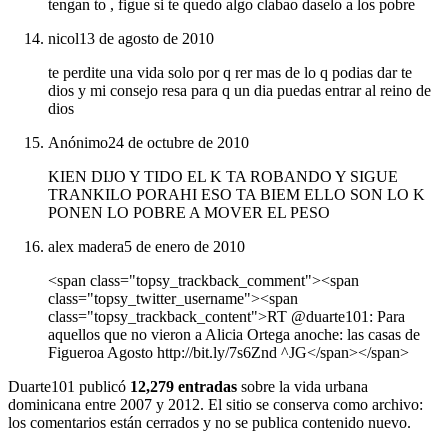
tengan to , figue si te quedo algo clabao daselo a los pobre
nicol
13 de agosto de 2010
te perdite una vida solo por q rer mas de lo q podias dar te
dios y mi consejo resa para q un dia puedas entrar al reino de
dios
Anónimo
24 de octubre de 2010
KIEN DIJO Y TIDO EL K TA ROBANDO Y SIGUE
TRANKILO PORAHI ESO TA BIEM ELLO SON LO K
PONEN LO POBRE A MOVER EL PESO
alex madera
5 de enero de 2010
<span class="topsy_trackback_comment"><span
class="topsy_twitter_username"><span
class="topsy_trackback_content">RT @duarte101: Para
aquellos que no vieron a Alicia Ortega anoche: las casas de
Figueroa Agosto http://bit.ly/7s6Znd ^JG</span></span>
Duarte101 publicó
12,279 entradas
sobre la vida urbana
dominicana entre 2007 y 2012. El sitio se conserva como archivo:
los comentarios están cerrados y no se publica contenido nuevo.