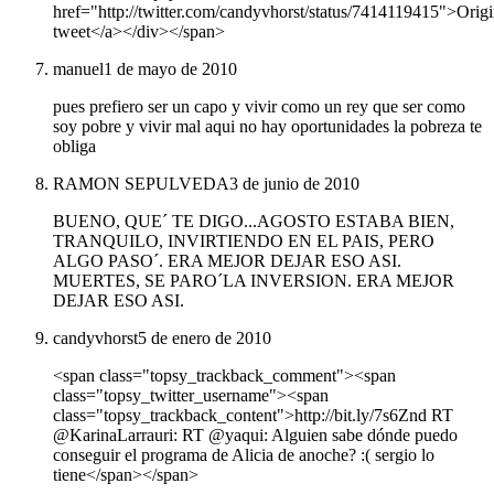
href="http://twitter.com/candyvhorst/status/7414119415">Origi
tweet</a></div></span>
manuel
1 de mayo de 2010
pues prefiero ser un capo y vivir como un rey que ser como
soy pobre y vivir mal aqui no hay oportunidades la pobreza te
obliga
RAMON SEPULVEDA
3 de junio de 2010
BUENO, QUE´ TE DIGO...AGOSTO ESTABA BIEN,
TRANQUILO, INVIRTIENDO EN EL PAIS, PERO
ALGO PASO´. ERA MEJOR DEJAR ESO ASI.
MUERTES, SE PARO´LA INVERSION. ERA MEJOR
DEJAR ESO ASI.
candyvhorst
5 de enero de 2010
<span class="topsy_trackback_comment"><span
class="topsy_twitter_username"><span
class="topsy_trackback_content">http://bit.ly/7s6Znd RT
@KarinaLarrauri: RT @yaqui: Alguien sabe dónde puedo
conseguir el programa de Alicia de anoche? :( sergio lo
tiene</span></span>