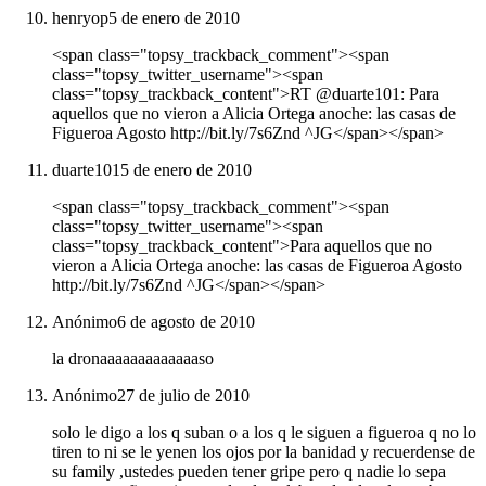
henryop
5 de enero de 2010
<span class="topsy_trackback_comment"><span
class="topsy_twitter_username"><span
class="topsy_trackback_content">RT @duarte101: Para
aquellos que no vieron a Alicia Ortega anoche: las casas de
Figueroa Agosto http://bit.ly/7s6Znd ^JG</span></span>
duarte101
5 de enero de 2010
<span class="topsy_trackback_comment"><span
class="topsy_twitter_username"><span
class="topsy_trackback_content">Para aquellos que no
vieron a Alicia Ortega anoche: las casas de Figueroa Agosto
http://bit.ly/7s6Znd ^JG</span></span>
Anónimo
6 de agosto de 2010
la dronaaaaaaaaaaaaaso
Anónimo
27 de julio de 2010
solo le digo a los q suban o a los q le siguen a figueroa q no lo
tiren to ni se le yenen los ojos por la banidad y recuerdense de
su family ,ustedes pueden tener gripe pero q nadie lo sepa