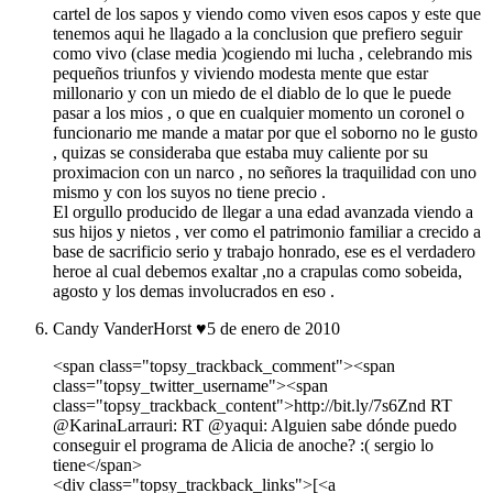
cartel de los sapos y viendo como viven esos capos y este que
tenemos aqui he llagado a la conclusion que prefiero seguir
como vivo (clase media )cogiendo mi lucha , celebrando mis
pequeños triunfos y viviendo modesta mente que estar
millonario y con un miedo de el diablo de lo que le puede
pasar a los mios , o que en cualquier momento un coronel o
funcionario me mande a matar por que el soborno no le gusto
, quizas se consideraba que estaba muy caliente por su
proximacion con un narco , no señores la traquilidad con uno
mismo y con los suyos no tiene precio .
El orgullo producido de llegar a una edad avanzada viendo a
sus hijos y nietos , ver como el patrimonio familiar a crecido a
base de sacrificio serio y trabajo honrado, ese es el verdadero
heroe al cual debemos exaltar ,no a crapulas como sobeida,
agosto y los demas involucrados en eso .
Candy VanderHorst ♥
5 de enero de 2010
<span class="topsy_trackback_comment"><span
class="topsy_twitter_username"><span
class="topsy_trackback_content">http://bit.ly/7s6Znd RT
@KarinaLarrauri: RT @yaqui: Alguien sabe dónde puedo
conseguir el programa de Alicia de anoche? :( sergio lo
tiene</span>
<div class="topsy_trackback_links">[<a