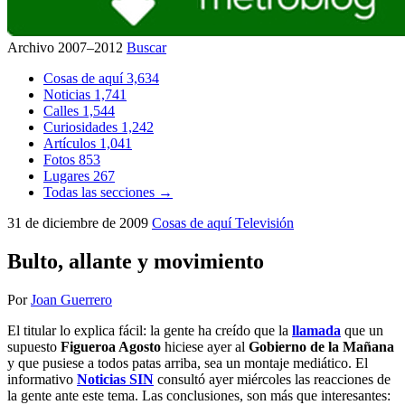
Archivo 2007–2012
Buscar
Cosas de aquí
3,634
Noticias
1,741
Calles
1,544
Curiosidades
1,242
Artículos
1,041
Fotos
853
Lugares
267
Todas las secciones →
31 de diciembre de 2009
Cosas de aquí
Televisión
Bulto, allante y movimiento
Por
Joan Guerrero
El titular lo explica fácil: la gente ha creído que la
llamada
que un
supuesto
Figueroa Agosto
hiciese ayer al
Gobierno de la Mañana
y que pusiese a todos patas arriba, sea un montaje mediático. El
informativo
Noticias SIN
consultó ayer miércoles las reacciones de
la gente ante este tema. Las conclusiones, son más que interesantes: