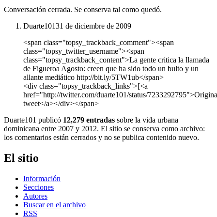
Conversación cerrada. Se conserva tal como quedó.
Duarte101
31 de diciembre de 2009
<span class="topsy_trackback_comment"><span
class="topsy_twitter_username"><span
class="topsy_trackback_content">La gente critica la llamada
de Figueroa Agosto: creen que ha sido todo un bulto y un
allante mediático http://bit.ly/5TW1ub</span>
<div class="topsy_trackback_links">[<a
href="http://twitter.com/duarte101/status/7233292795">Origina
tweet</a></div></span>
Duarte101 publicó
12,279 entradas
sobre la vida urbana
dominicana entre 2007 y 2012. El sitio se conserva como archivo:
los comentarios están cerrados y no se publica contenido nuevo.
El sitio
Información
Secciones
Autores
Buscar en el archivo
RSS