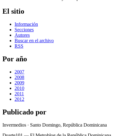
El sitio
Información
Secciones
Autores
Buscar en el archivo
RSS
Por año
2007
2008
2009
2010
2011
2012
Publicado por
Invermedios · Santo Domingo, República Dominicana
Duarte101 — El Metroblog de la República Dominicana