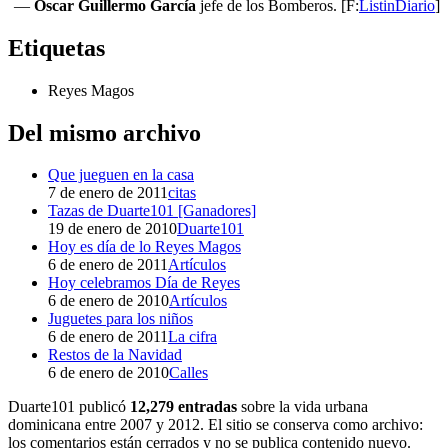
—
Oscar Guillermo García
jefe de los Bomberos. [F:
ListinDiario
]
Etiquetas
Reyes Magos
Del mismo archivo
Que jueguen en la casa
7 de enero de 2011
citas
Tazas de Duarte101 [Ganadores]
19 de enero de 2010
Duarte101
Hoy es día de lo Reyes Magos
6 de enero de 2011
Artículos
Hoy celebramos Día de Reyes
6 de enero de 2010
Artículos
Juguetes para los niños
6 de enero de 2011
La cifra
Restos de la Navidad
6 de enero de 2010
Calles
Duarte101 publicó
12,279 entradas
sobre la vida urbana
dominicana entre 2007 y 2012. El sitio se conserva como archivo:
los comentarios están cerrados y no se publica contenido nuevo.