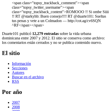
<span class="topsy_trackback_comment"><span
class="topsy_twitter_username"><span
class="topsy_trackback_content">ROMOOO !! Si ombe Siiii
!! RT @starkyhb: Buen consejo!!!! RT @duarte101: Sueltas
tus penas y vete a un Colmadon ― http://cot.ag/cv6SQN
^RF</span></span>
Duarte101 publicó
12,279 entradas
sobre la vida urbana
dominicana entre 2007 y 2012. El sitio se conserva como archivo:
los comentarios están cerrados y no se publica contenido nuevo.
El sitio
Información
Secciones
Autores
Buscar en el archivo
RSS
Por año
2007
2008