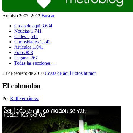
Archivo 2007–2012
Buscar
Cosas de aquí
3,634
Noticias
1,741
Calles
1,544
Curiosidades
1,242
Artículos
1,041
Fotos
853
Lugares
267
Todas las secciones →
23 de febrero de 2010
Cosas de aquí
Fotos
humor
El colmadon
Por
Rull Fernández