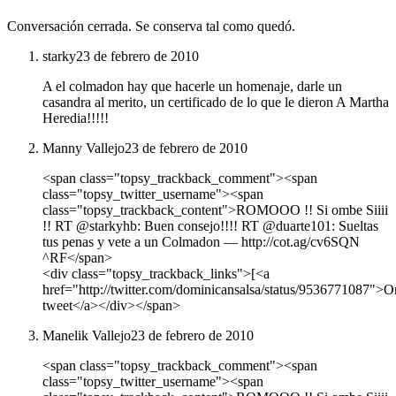
Conversación cerrada. Se conserva tal como quedó.
starky
23 de febrero de 2010
A el colmadon hay que hacerle un homenaje, darle un
casandra al merito, un certificado de lo que le dieron A Martha
Heredia!!!!!
Manny Vallejo
23 de febrero de 2010
<span class="topsy_trackback_comment"><span
class="topsy_twitter_username"><span
class="topsy_trackback_content">ROMOOO !! Si ombe Siiii
!! RT @starkyhb: Buen consejo!!!! RT @duarte101: Sueltas
tus penas y vete a un Colmadon ― http://cot.ag/cv6SQN
^RF</span>
<div class="topsy_trackback_links">[<a
href="http://twitter.com/dominicansalsa/status/9536771087">Or
tweet</a></div></span>
Manelik Vallejo
23 de febrero de 2010
<span class="topsy_trackback_comment"><span
class="topsy_twitter_username"><span