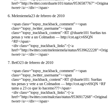
href="http://twitter.com/duarte101/status/9536587767">Origina
tweet</a></div></span>
Meleniemela
23 de febrero de 2010
<span class="topsy_trackback_comment"><span
class="topsy_twitter_username"><span
class="topsy_trackback_content">RT @duarte101 Sueltas tus
penas y vete a un Colmadon ― http://cot.ag/cv6SQN
^RF</span>
<div class="topsy_trackback_links">[<a
href="http://twitter.com/meleniemela/status/9539622228">Orig
tweet</a></div></span>
BetO
23 de febrero de 2010
<span class="topsy_trackback_comment"><span
class="topsy_twitter_username"><span
class="topsy_trackback_content">RT @duarte101: Sueltas
tus penas y vete a un Colmadon ― http://cot.ag/cv6SQN ^RF
tamo a 23 co que lo hacemo???</span>
<div class="topsy_trackback_links">[<a
href="http://twitter.com/malcriao/status/9536917268">Original
tweet</a></div></span>