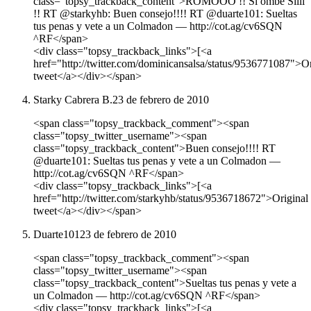
class="topsy_trackback_content">ROMOOO !! Si ombe Siiii
!! RT @starkyhb: Buen consejo!!!! RT @duarte101: Sueltas
tus penas y vete a un Colmadon ― http://cot.ag/cv6SQN
^RF</span>
<div class="topsy_trackback_links">[<a
href="http://twitter.com/dominicansalsa/status/9536771087">Or
tweet</a></div></span>
Starky Cabrera B.
23 de febrero de 2010
<span class="topsy_trackback_comment"><span
class="topsy_twitter_username"><span
class="topsy_trackback_content">Buen consejo!!!! RT
@duarte101: Sueltas tus penas y vete a un Colmadon ―
http://cot.ag/cv6SQN ^RF</span>
<div class="topsy_trackback_links">[<a
href="http://twitter.com/starkyhb/status/9536718672">Original
tweet</a></div></span>
Duarte101
23 de febrero de 2010
<span class="topsy_trackback_comment"><span
class="topsy_twitter_username"><span
class="topsy_trackback_content">Sueltas tus penas y vete a
un Colmadon ― http://cot.ag/cv6SQN ^RF</span>
<div class="topsy_trackback_links">[<a