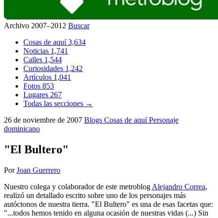
Archivo 2007–2012
Buscar
Cosas de aquí
3,634
Noticias
1,741
Calles
1,544
Curiosidades
1,242
Artículos
1,041
Fotos
853
Lugares
267
Todas las secciones →
26 de noviembre de 2007
Blogs
Cosas de aquí
Personaje
dominicano
"El Bultero"
Por
Joan Guerrero
Nuestro colega y colaborador de este metroblog
Alejandro Correa
,
realizó un detallado escrito sobre uno de los personajes más
autóctonos de nuestra tierra. "El Bultero" es una de esas facetas que:
"...todos hemos tenido en alguna ocasión de nuestras vidas (...) Sin