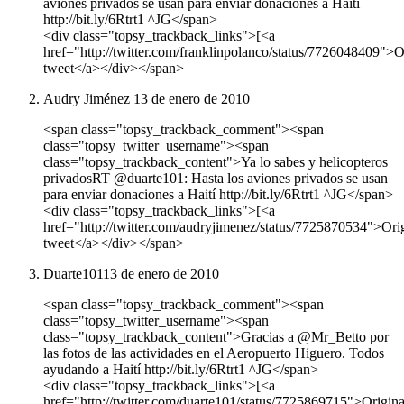
aviones privados se usan para enviar donaciones a Haití
http://bit.ly/6Rtrt1 ^JG</span>
<div class="topsy_trackback_links">[<a
href="http://twitter.com/franklinpolanco/status/7726048409">O
tweet</a></div></span>
Audry Jiménez
13 de enero de 2010
<span class="topsy_trackback_comment"><span
class="topsy_twitter_username"><span
class="topsy_trackback_content">Ya lo sabes y helicopteros
privadosRT @duarte101: Hasta los aviones privados se usan
para enviar donaciones a Haití http://bit.ly/6Rtrt1 ^JG</span>
<div class="topsy_trackback_links">[<a
href="http://twitter.com/audryjimenez/status/7725870534">Ori
tweet</a></div></span>
Duarte101
13 de enero de 2010
<span class="topsy_trackback_comment"><span
class="topsy_twitter_username"><span
class="topsy_trackback_content">Gracias a @Mr_Betto por
las fotos de las actividades en el Aeropuerto Higuero. Todos
ayudando a Haití http://bit.ly/6Rtrt1 ^JG</span>
<div class="topsy_trackback_links">[<a
href="http://twitter.com/duarte101/status/7725869715">Origina