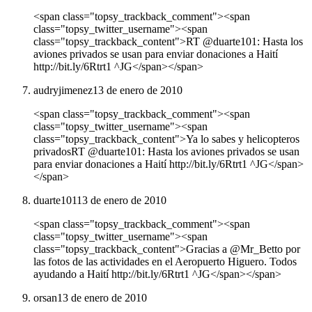
<span class="topsy_trackback_comment"><span
class="topsy_twitter_username"><span
class="topsy_trackback_content">RT @duarte101: Hasta los
aviones privados se usan para enviar donaciones a Haití
http://bit.ly/6Rtrt1 ^JG</span></span>
audryjimenez
13 de enero de 2010
<span class="topsy_trackback_comment"><span
class="topsy_twitter_username"><span
class="topsy_trackback_content">Ya lo sabes y helicopteros
privadosRT @duarte101: Hasta los aviones privados se usan
para enviar donaciones a Haití http://bit.ly/6Rtrt1 ^JG</span>
</span>
duarte101
13 de enero de 2010
<span class="topsy_trackback_comment"><span
class="topsy_twitter_username"><span
class="topsy_trackback_content">Gracias a @Mr_Betto por
las fotos de las actividades en el Aeropuerto Higuero. Todos
ayudando a Haití http://bit.ly/6Rtrt1 ^JG</span></span>
orsan
13 de enero de 2010