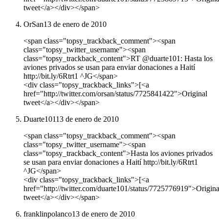
tweet</a></div></span>
OrSan
13 de enero de 2010
<span class="topsy_trackback_comment"><span
class="topsy_twitter_username"><span
class="topsy_trackback_content">RT @duarte101: Hasta los
aviones privados se usan para enviar donaciones a Haití
http://bit.ly/6Rtrt1 ^JG</span>
<div class="topsy_trackback_links">[<a
href="http://twitter.com/orsan/status/7725841422">Original
tweet</a></div></span>
Duarte101
13 de enero de 2010
<span class="topsy_trackback_comment"><span
class="topsy_twitter_username"><span
class="topsy_trackback_content">Hasta los aviones privados
se usan para enviar donaciones a Haití http://bit.ly/6Rtrt1
^JG</span>
<div class="topsy_trackback_links">[<a
href="http://twitter.com/duarte101/status/7725776919">Origina
tweet</a></div></span>
franklinpolanco
13 de enero de 2010