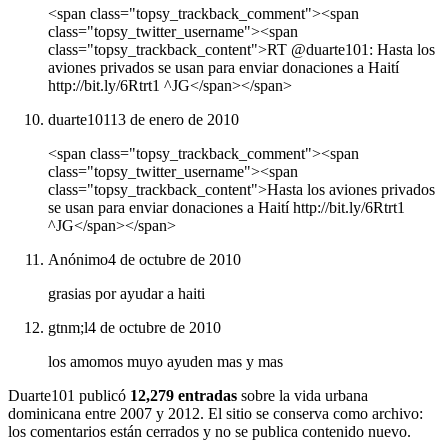
<span class="topsy_trackback_comment"><span
class="topsy_twitter_username"><span
class="topsy_trackback_content">RT @duarte101: Hasta los
aviones privados se usan para enviar donaciones a Haití
http://bit.ly/6Rtrt1 ^JG</span></span>
duarte101
13 de enero de 2010
<span class="topsy_trackback_comment"><span
class="topsy_twitter_username"><span
class="topsy_trackback_content">Hasta los aviones privados
se usan para enviar donaciones a Haití http://bit.ly/6Rtrt1
^JG</span></span>
Anónimo
4 de octubre de 2010
grasias por ayudar a haiti
gtnm;l
4 de octubre de 2010
los amomos muyo ayuden mas y mas
Duarte101 publicó
12,279 entradas
sobre la vida urbana
dominicana entre 2007 y 2012. El sitio se conserva como archivo:
los comentarios están cerrados y no se publica contenido nuevo.