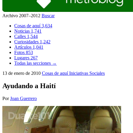
Archivo 2007–2012
Buscar
Cosas de aquí
3,634
Noticias
1,741
Calles
1,544
Curiosidades
1,242
Artículos
1,041
Fotos
853
Lugares
267
Todas las secciones →
13 de enero de 2010
Cosas de aquí
Iniciativas Sociales
Ayudando a Haití
Por
Joan Guerrero