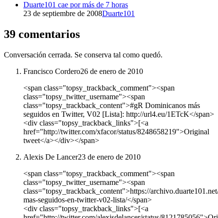
Duarte101 cae por más de 7 horas
23 de septiembre de 2008
Duarte101
39 comentarios
Conversación cerrada. Se conserva tal como quedó.
Francisco Cordero
26 de enero de 2010
<span class="topsy_trackback_comment"><span
class="topsy_twitter_username"><span
class="topsy_trackback_content">#gR Dominicanos más
seguidos en Twitter, V02 [Lista]: http://url4.eu/1ETcK</span>
<div class="topsy_trackback_links">[<a
href="http://twitter.com/xfacor/status/8248658219">Original
tweet</a></div></span>
Alexis De Lancer
23 de enero de 2010
<span class="topsy_trackback_comment"><span
class="topsy_twitter_username"><span
class="topsy_trackback_content">https://archivo.duarte101.ne
mas-seguidos-en-twitter-v02-lista/</span>
<div class="topsy_trackback_links">[<a
href="http://twitter.com/alexisdelancer/status/8121785056">Ori