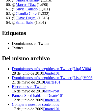
@
Marel Alemany
(1,518)
@
Marcos Díaz
(1,496)
@
Silvia Callado
(1,411)
@
Claudia Chez
(1,332)
@
Clave Digital
(1,318)
@
Samir Saba
(1,301)
Etiquetas
Dominicanos en Twitter
Twitter
Del mismo archivo
Dominicanos más seguidos en Twitter [Lita] V004
28 de junio de 2010
Duarte101
Dominicanos más seguidos en Twitter [Lista] V003
21 de mayo de 2010
Duarte101
Elecciones en Twitter
16 de mayo de 2010
Mini-Post
Pamela Sued habla de Duarte101
12 de junio de 2009
Duarte101
Comparte nuestros contenidos
17 de junio de 2009
Duarte101