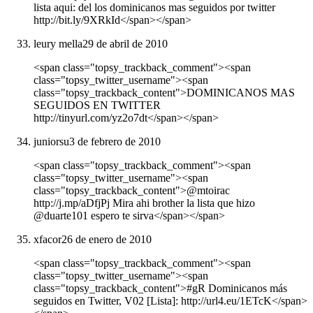
lista aqui: del los dominicanos mas seguidos por twitter
http://bit.ly/9XRkId</span></span>
leury mella
29 de abril de 2010
<span class="topsy_trackback_comment"><span
class="topsy_twitter_username"><span
class="topsy_trackback_content">DOMINICANOS MAS
SEGUIDOS EN TWITTER
http://tinyurl.com/yz2o7dt</span></span>
juniorsu
3 de febrero de 2010
<span class="topsy_trackback_comment"><span
class="topsy_twitter_username"><span
class="topsy_trackback_content">@mtoirac
http://j.mp/aDfjPj Mira ahi brother la lista que hizo
@duarte101 espero te sirva</span></span>
xfacor
26 de enero de 2010
<span class="topsy_trackback_comment"><span
class="topsy_twitter_username"><span
class="topsy_trackback_content">#gR Dominicanos más
seguidos en Twitter, V02 [Lista]: http://url4.eu/1ETcK</span>