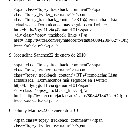
<span class="topsy_trackback_comment"><span
class="topsy_twitter_username"><span
class="topsy_trackback_content">RT @remolacha: Lista
actualizada - Dominicanos más seguidos en Twitter:
http://bit.ly/5jgs1H via @duarte101</span>
<div class="topsy_trackback_links">[<a
href="http://twitter.com/reynaldobrito/status/8084288462">Ori
tweet</a></div></span>
Jacqueline Sanchez
22 de enero de 2010
<span class="topsy_trackback_comment"><span
class="topsy_twitter_username"><span
class="topsy_trackback_content">RT @remolacha: Lista
actualizada - Dominicanos más seguidos en Twitter:
http://bit.ly/5jgs1H via @duarte101</span>
<div class="topsy_trackback_links">[<a
href="http://twitter.com/jackiesanz/status/8084218435">Origin
tweet</a></div></span>
Johnny Marines
22 de enero de 2010
<span class="topsy_trackback_comment"><span
class="topsy_twitter_username"><span