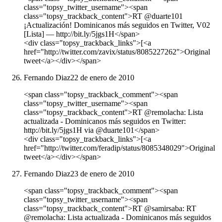
class="topsy_twitter_username"><span
class="topsy_trackback_content">RT @duarte101
¡Actualización! Dominicanos más seguidos en Twitter, V02
[Lista] — http://bit.ly/5jgs1H</span>
<div class="topsy_trackback_links">[<a
href="http://twitter.com/zavix/status/8085227262">Original
tweet</a></div></span>
Fernando Diaz
22 de enero de 2010
<span class="topsy_trackback_comment"><span
class="topsy_twitter_username"><span
class="topsy_trackback_content">RT @remolacha: Lista
actualizada - Dominicanos más seguidos en Twitter:
http://bit.ly/5jgs1H via @duarte101</span>
<div class="topsy_trackback_links">[<a
href="http://twitter.com/feradip/status/8085348029">Original
tweet</a></div></span>
Fernando Diaz
23 de enero de 2010
<span class="topsy_trackback_comment"><span
class="topsy_twitter_username"><span
class="topsy_trackback_content">RT @samirsaba: RT
@remolacha: Lista actualizada - Dominicanos más seguidos