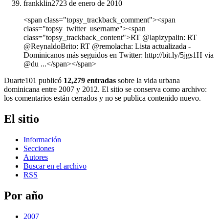
frankklin27
23 de enero de 2010
<span class="topsy_trackback_comment"><span
class="topsy_twitter_username"><span
class="topsy_trackback_content">RT @lapizypalin: RT
@ReynaldoBrito: RT @remolacha: Lista actualizada -
Dominicanos más seguidos en Twitter: http://bit.ly/5jgs1H via
@du ...</span></span>
Duarte101 publicó
12,279 entradas
sobre la vida urbana
dominicana entre 2007 y 2012. El sitio se conserva como archivo:
los comentarios están cerrados y no se publica contenido nuevo.
El sitio
Información
Secciones
Autores
Buscar en el archivo
RSS
Por año
2007