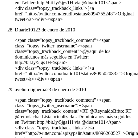
en Twitter: http://bit.ly/5jgs1H via @duarte101</span>
<div class="topsy_trackback_links">[<a
href="http://twitter.com/feradip/status/8094755248">Original
tweet</a></div></span>
Duarte101
23 de enero de 2010
<span class="topsy_trackback_comment"><span
class="topsy_twitter_username"><span
class="topsy_trackback_content">@yaqui de los
dominicanos más seguidos en Twitter:
http://bit.ly/5jgs1H</span>
<div class="topsy_trackback_links">[<a
href="http://twitter.com/duarte101/status/8095020832">Origina
tweet</a></div></span>
avelino figueroa
23 de enero de 2010
<span class="topsy_trackback_comment"><span
class="topsy_twitter_username"><span
class="topsy_trackback_content">RT @ReynaldoBrito: RT
@remolacha: Lista actualizada - Dominicanos más seguidos
en Twitter: http://bit.ly/5jgs1H via @duarte101</span>
<div class="topsy_trackback_links">[<a
href="http://twitter.com/lapizypalin/status/8096260527">Origin