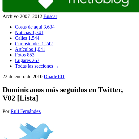
Archivo 2007–2012
Buscar
Cosas de aquí
3,634
Noticias
1,741
Calles
1,544
Curiosidades
1,242
Artículos
1,041
Fotos
853
Lugares
267
Todas las secciones →
22 de enero de 2010
Duarte101
Dominicanos más seguidos en Twitter,
V02 [Lista]
Por
Rull Fernández