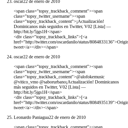
oscar
22 de enero de 2010
<span class="topsy_trackback_comment"><span
class="topsy_twitter_username"><span
class="topsy_trackback_content">¡Actualización!
Dominicanos más seguidos en Twitter, V02 [Lista] —
http://bit.ly/5jgs1H</span>
<div class="topsy_trackback_links">[<a
href="http://twitter.com/oscardanilo/status/8084833136">Origi
tweet</a></div></span>
oscar
22 de enero de 2010
<span class="topsy_trackback_comment"><span
class="topsy_twitter_username"><span
class="topsy_trackback_content">@alofokemusic
@vitico_vmo @saborurbano¡Actualización! Dominicanos
más seguidos en Twitter, V02 [Lista] —
http://bit.ly/5jgs1H</span>
<div class="topsy_trackback_links">[<a
href="http://twitter.com/oscardanilo/status/8084935139">Origi
tweet</a></div></span>
Leonardo Paniagua
22 de enero de 2010
<span class="topsy_trackback_comment"><span