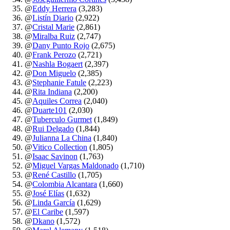
@
Eddy Herrera
(3,283)
@
Listín Diario
(2,922)
@
Cristal Marie
(2,861)
@
Miralba Ruiz
(2,747)
@
Dany Punto Rojo
(2,675)
@
Frank Perozo
(2,721)
@
Nashla Bogaert
(2,397)
@
Don Miguelo
(2,385)
@
Stephanie Fatule
(2,223)
@
Rita Indiana
(2,200)
@
Aquiles Correa
(2,040)
@
Duarte101
(2,030)
@
Tuberculo Gurmet
(1,849)
@
Rui Delgado
(1,844)
@
Julianna La China
(1,840)
@
Vitico Collection
(1,805)
@
Isaac Savinon
(1,763)
@
Miguel Vargas Maldonado
(1,710)
@
René Castillo
(1,705)
@
Colombia Alcantara
(1,660)
@
José Elías
(1,632)
@
Linda García
(1,629)
@
El Caribe
(1,597)
@
Dkano
(1,572)