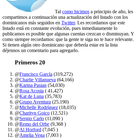
Tal
como hicimos
a principio de año, les
compartimos a continuación una actualización del listado con los
dominicanos más seguidos en
Twitter
. Les recordamos que este
listado está en constante evolución, pues inmediatamente lo
publicamos es posible que algunas cuentas crezcan o disminuyan. Y
como siempre recordamos: que la gente te siga no te hace relevante.
Si tienen algún otro dominicano que debería estar en la lista
déjennos un comentario para agregarlo.
Primeros 20
@
Francisco García
(319,272)
@
Charlie Villanueva
(64,166)
@
Karina Pasian
(54,030)
@
Rosa Acosta
( 41,427)
@
Kat de Luna
(35,783)
@
Grupo Aventura
(25,190)
@
Michelle Rodríguez
(18,035)
@
Charityn Goico
(12,521)
@
Sergio Carlo
(11,090 )
@
Remo del Orbe
(9,368 )
@
Al Horford
(7,045 )
@
Amelia Vega
(7,003 )