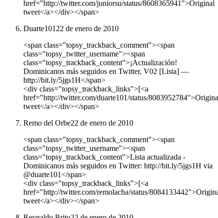
href="http://twitter.com/juniorsu/status/8608365941">Original
tweet</a></div></span>
Duarte101
22 de enero de 2010
<span class="topsy_trackback_comment"><span
class="topsy_twitter_username"><span
class="topsy_trackback_content">¡Actualización!
Dominicanos más seguidos en Twitter, V02 [Lista] —
http://bit.ly/5jgs1H</span>
<div class="topsy_trackback_links">[<a
href="http://twitter.com/duarte101/status/8083952784">Origina
tweet</a></div></span>
Remo del Orbe
22 de enero de 2010
<span class="topsy_trackback_comment"><span
class="topsy_twitter_username"><span
class="topsy_trackback_content">Lista actualizada -
Dominicanos más seguidos en Twitter: http://bit.ly/5jgs1H via
@duarte101</span>
<div class="topsy_trackback_links">[<a
href="http://twitter.com/remolacha/status/8084133442">Origin
tweet</a></div></span>
Reynaldo Brito
22 de enero de 2010