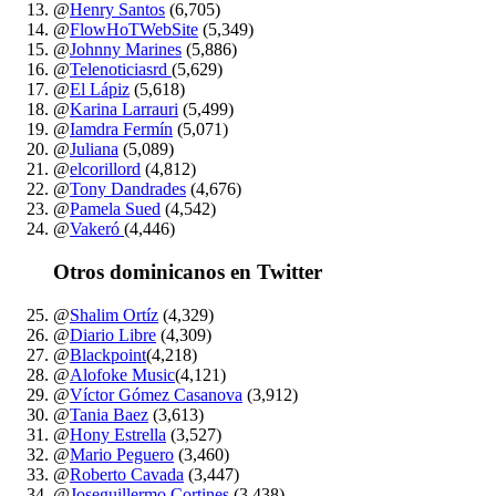
@
Henry Santos
(6,705)
@
FlowHoTWebSite
(5,349)
@
Johnny Marines
(5,886)
@
Telenoticiasrd
(5,629)
@
El Lápiz
(5,618)
@
Karina Larrauri
(5,499)
@
Iamdra Fermín
(5,071)
@
Juliana
(5,089)
@
elcorillord
(4,812)
@
Tony Dandrades
(4,676)
@
Pamela Sued
(4,542)
@
Vakeró
(4,446)
Otros dominicanos en Twitter
@
Shalim Ortíz
(4,329)
@
Diario Libre
(4,309)
@
Blackpoint
(4,218)
@
Alofoke Music
(4,121)
@
Víctor Gómez Casanova
(3,912)
@
Tania Baez
(3,613)
@
Hony Estrella
(3,527)
@
Mario Peguero
(3,460)
@
Roberto Cavada
(3,447)
@
Joseguillermo Cortines
(3,438)