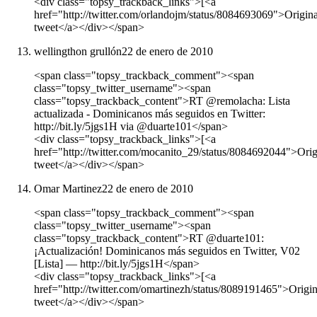
<div class="topsy_trackback_links">[<a
href="http://twitter.com/orlandojm/status/8084693069">Origina
tweet</a></div></span>
wellingthon grullón
22 de enero de 2010
<span class="topsy_trackback_comment"><span
class="topsy_twitter_username"><span
class="topsy_trackback_content">RT @remolacha: Lista
actualizada - Dominicanos más seguidos en Twitter:
http://bit.ly/5jgs1H via @duarte101</span>
<div class="topsy_trackback_links">[<a
href="http://twitter.com/mocanito_29/status/8084692044">Orig
tweet</a></div></span>
Omar Martinez
22 de enero de 2010
<span class="topsy_trackback_comment"><span
class="topsy_twitter_username"><span
class="topsy_trackback_content">RT @duarte101:
¡Actualización! Dominicanos más seguidos en Twitter, V02
[Lista] — http://bit.ly/5jgs1H</span>
<div class="topsy_trackback_links">[<a
href="http://twitter.com/omartinezh/status/8089191465">Origin
tweet</a></div></span>