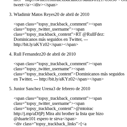
tweet</a></div></span>
Wladimir Matos Reyes
20 de abril de 2010
<span class="topsy_trackback_comment"><span
class="topsy_twitter_username"><span
class="topsy_trackback_content">RT @RullFdez:
Dominicanos más seguidos en Twitter, ---
http://bit.ly/aKYz02</span></span>
Rull Fernandez
20 de abril de 2010
<span class="topsy_trackback_comment"><span
class="topsy_twitter_username"><span
class="topsy_trackback_content">Dominicanos más seguidos
en Twitter, --- http://bit.ly/aKYz02</span></span>
Junior Sanchez Urena
3 de febrero de 2010
<span class="topsy_trackback_comment"><span
class="topsy_twitter_username"><span
class="topsy_trackback_content">@mtoirac
http://j.mp/aDfjPj Mira ahi brother la lista que hizo
@duarte101 espero te sirva</span>
<div class="topsy_trackback_links">[<a