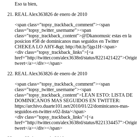
Eso ta bien,
REAL Alex3638
26 de enero de 2010
<span class="topsy_trackback_comment"><span
class="topsy_twitter_username"><span
class="topsy_trackback_content">@Dkanomusic estas en la
posicion #58 de dominicanos mas seguidos en Twitter
CHEKEA LO AHY-&gt; http://bit.ly/5jgs1H</span>
<div class="topsy_trackback_links">[<a
href="http://twitter.com/alex3638rd/status/8221421422">Origin
tweet</a></div></span>
REAL Alex3638
26 de enero de 2010
<span class="topsy_trackback_comment"><span
class="topsy_twitter_username"><span
class="topsy_trackback_content">LEAN ESTO: LISTA DE
DOMINICANOS MAS SEGUIDOS EN TWITTER:
https://archivo.duarte101.net/2010/01/22/dominicanos-mas-
seguidos-en-twitter-v02-lista/</span>
<div class="topsy_trackback_links">[<a
href="http://twitter.com/alex3638rd/status/8221334457">Origin
tweet</a></div></span>