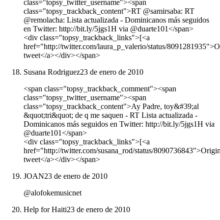
class="topsy_twitter_username"><span
class="topsy_trackback_content">RT @samirsaba: RT
@remolacha: Lista actualizada - Dominicanos más seguidos
en Twitter: http://bit.ly/5jgs1H via @duarte101</span>
<div class="topsy_trackback_links">[<a
href="http://twitter.com/laura_p_valerio/status/8091281935">O
tweet</a></div></span>
Susana Rodriguez
23 de enero de 2010
<span class="topsy_trackback_comment"><span
class="topsy_twitter_username"><span
class="topsy_trackback_content">Ay Padre, toy&#39;al
&quot;tri&quot; de q me saquen - RT Lista actualizada -
Dominicanos más seguidos en Twitter: http://bit.ly/5jgs1H via
@duarte101</span>
<div class="topsy_trackback_links">[<a
href="http://twitter.com/susana_rod/status/8090736843">Origin
tweet</a></div></span>
JOAN
23 de enero de 2010
@alofokemusicnet
Help for Haiti
23 de enero de 2010