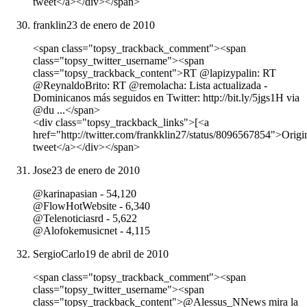
tweet</a></div></span>
franklin
23 de enero de 2010
<span class="topsy_trackback_comment"><span
class="topsy_twitter_username"><span
class="topsy_trackback_content">RT @lapizypalin: RT
@ReynaldoBrito: RT @remolacha: Lista actualizada -
Dominicanos más seguidos en Twitter: http://bit.ly/5jgs1H via
@du ...</span>
<div class="topsy_trackback_links">[<a
href="http://twitter.com/frankklin27/status/8096567854">Origi
tweet</a></div></span>
Jose
23 de enero de 2010
@karinapasian - 54,120
@FlowHotWebsite - 6,340
@Telenoticiasrd - 5,622
@Alofokemusicnet - 4,115
SergioCarlo
19 de abril de 2010
<span class="topsy_trackback_comment"><span
class="topsy_twitter_username"><span
class="topsy_trackback_content">@Alessus_NNews mira la