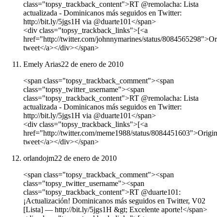
class="topsy_trackback_content">RT @remolacha: Lista
actualizada - Dominicanos más seguidos en Twitter:
http://bit.ly/5jgs1H via @duarte101</span>
<div class="topsy_trackback_links">[<a
href="http://twitter.com/johnnymarines/status/8084565298">Or
tweet</a></div></span>
Emely Arias
22 de enero de 2010
<span class="topsy_trackback_comment"><span
class="topsy_twitter_username"><span
class="topsy_trackback_content">RT @remolacha: Lista
actualizada - Dominicanos más seguidos en Twitter:
http://bit.ly/5jgs1H via @duarte101</span>
<div class="topsy_trackback_links">[<a
href="http://twitter.com/meme1988/status/8084451603">Origin
tweet</a></div></span>
orlandojm
22 de enero de 2010
<span class="topsy_trackback_comment"><span
class="topsy_twitter_username"><span
class="topsy_trackback_content">RT @duarte101:
¡Actualización! Dominicanos más seguidos en Twitter, V02
[Lista] — http://bit.ly/5jgs1H &gt; Excelente aporte!</span>