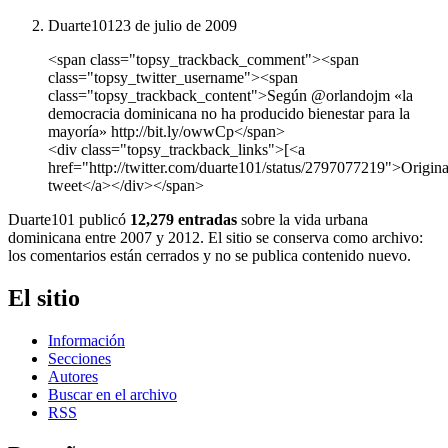
Duarte101
23 de julio de 2009
<span class="topsy_trackback_comment"><span
class="topsy_twitter_username"><span
class="topsy_trackback_content">Según @orlandojm «la
democracia dominicana no ha producido bienestar para la
mayoría» http://bit.ly/owwCp</span>
<div class="topsy_trackback_links">[<a
href="http://twitter.com/duarte101/status/2797077219">Origina
tweet</a></div></span>
Duarte101 publicó
12,279 entradas
sobre la vida urbana
dominicana entre 2007 y 2012. El sitio se conserva como archivo:
los comentarios están cerrados y no se publica contenido nuevo.
El sitio
Información
Secciones
Autores
Buscar en el archivo
RSS