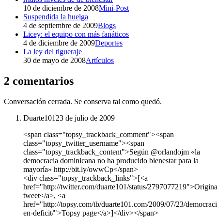
10 de diciembre de 2008
Mini-Post
Suspendida la huelga
4 de septiembre de 2009
Blogs
Licey: el equipo con más fanáticos
4 de diciembre de 2009
Deportes
La ley del tigueraje
30 de mayo de 2008
Artículos
2 comentarios
Conversación cerrada. Se conserva tal como quedó.
Duarte101
23 de julio de 2009
<span class="topsy_trackback_comment"><span
class="topsy_twitter_username"><span
class="topsy_trackback_content">Según @orlandojm «la
democracia dominicana no ha producido bienestar para la
mayoría» http://bit.ly/owwCp</span>
<div class="topsy_trackback_links">[<a
href="http://twitter.com/duarte101/status/2797077219">Origina
tweet</a>, <a
href="http://topsy.com/tb/duarte101.com/2009/07/23/democraci
en-deficit/">Topsy page</a>]</div></span>