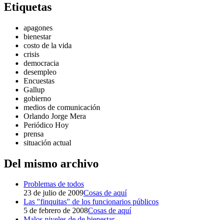
Etiquetas
apagones
bienestar
costo de la vida
crisis
democracia
desempleo
Encuestas
Gallup
gobierno
medios de comunicación
Orlando Jorge Mera
Periódico Hoy
prensa
situación actual
Del mismo archivo
Problemas de todos
23 de julio de 2009
Cosas de aquí
Las "finquitas" de los funcionarios públicos
5 de febrero de 2008
Cosas de aquí
Malos niveles de de bienestar