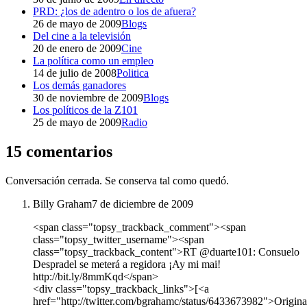
PRD: ¿los de adentro o los de afuera?
26 de mayo de 2009
Blogs
Del cine a la televisión
20 de enero de 2009
Cine
La política como un empleo
14 de julio de 2008
Politica
Los demás ganadores
30 de noviembre de 2009
Blogs
Los políticos de la Z101
25 de mayo de 2009
Radio
15 comentarios
Conversación cerrada. Se conserva tal como quedó.
Billy Graham
7 de diciembre de 2009
<span class="topsy_trackback_comment"><span
class="topsy_twitter_username"><span
class="topsy_trackback_content">RT @duarte101: Consuelo
Despradel se meterá a regidora ¡Ay mi mai!
http://bit.ly/8mmKqd</span>
<div class="topsy_trackback_links">[<a
href="http://twitter.com/bgrahamc/status/6433673982">Origina