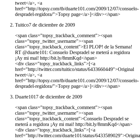
tweet</a>, <a
href="http://topsy.com/tb/duarte101.com/2009/12/07/consuelo-
despradel-regidora/">Topsy page</a>]</div></span>
Tuitico
7 de diciembre de 2009
<span class="topsy_trackback_comment"><span
class="topsy_twitter_username"><span
class="topsy_trackback_content">El PLOP! de la Semana!
RT @duarte101: Consuelo Despradel se meterá a regidora
¡Ay mi mai! http://bit.ly/8mmKqd</span>
<div class="topsy_trackback_links">[<a
href="http://twitter.com/tuitico/status/6433660449">Original
tweet</a>, <a
href="http://topsy.com/tb/duarte101.com/2009/12/07/consuelo-
despradel-regidora/">Topsy page</a>]</div></span>
Duarte101
7 de diciembre de 2009
<span class="topsy_trackback_comment"><span
class="topsy_twitter_username"><span
class="topsy_trackback_content">Consuelo Despradel se
meterá a regidora ¡Ay mi mai! http://bit.ly/8mmKqd</span>
<div class="topsy_trackback_links">[<a
href="http://twitter.com/duarte101/status/6433589029">Origina