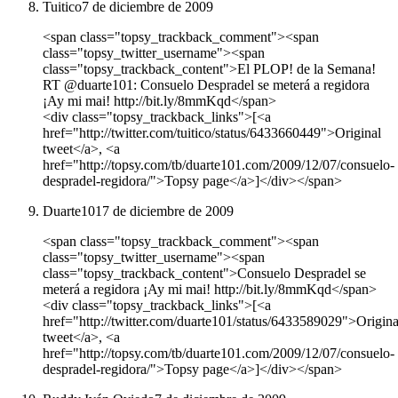
Tuitico
7 de diciembre de 2009
<span class="topsy_trackback_comment"><span
class="topsy_twitter_username"><span
class="topsy_trackback_content">El PLOP! de la Semana!
RT @duarte101: Consuelo Despradel se meterá a regidora
¡Ay mi mai! http://bit.ly/8mmKqd</span>
<div class="topsy_trackback_links">[<a
href="http://twitter.com/tuitico/status/6433660449">Original
tweet</a>, <a
href="http://topsy.com/tb/duarte101.com/2009/12/07/consuelo-
despradel-regidora/">Topsy page</a>]</div></span>
Duarte101
7 de diciembre de 2009
<span class="topsy_trackback_comment"><span
class="topsy_twitter_username"><span
class="topsy_trackback_content">Consuelo Despradel se
meterá a regidora ¡Ay mi mai! http://bit.ly/8mmKqd</span>
<div class="topsy_trackback_links">[<a
href="http://twitter.com/duarte101/status/6433589029">Origina
tweet</a>, <a
href="http://topsy.com/tb/duarte101.com/2009/12/07/consuelo-
despradel-regidora/">Topsy page</a>]</div></span>