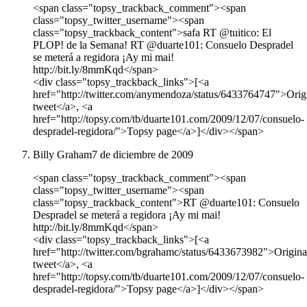
<span class="topsy_trackback_comment"><span
class="topsy_twitter_username"><span
class="topsy_trackback_content">safa RT @tuitico: El
PLOP! de la Semana! RT @duarte101: Consuelo Despradel
se meterá a regidora ¡Ay mi mai!
http://bit.ly/8mmKqd</span>
<div class="topsy_trackback_links">[<a
href="http://twitter.com/anymendoza/status/6433764747">Orig
tweet</a>, <a
href="http://topsy.com/tb/duarte101.com/2009/12/07/consuelo-
despradel-regidora/">Topsy page</a>]</div></span>
Billy Graham
7 de diciembre de 2009
<span class="topsy_trackback_comment"><span
class="topsy_twitter_username"><span
class="topsy_trackback_content">RT @duarte101: Consuelo
Despradel se meterá a regidora ¡Ay mi mai!
http://bit.ly/8mmKqd</span>
<div class="topsy_trackback_links">[<a
href="http://twitter.com/bgrahamc/status/6433673982">Origina
tweet</a>, <a
href="http://topsy.com/tb/duarte101.com/2009/12/07/consuelo-
despradel-regidora/">Topsy page</a>]</div></span>