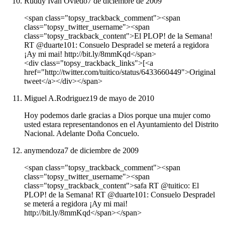
Ruddy Iván Oviedo
7 de diciembre de 2009
<span class="topsy_trackback_comment"><span
class="topsy_twitter_username"><span
class="topsy_trackback_content">El PLOP! de la Semana!
RT @duarte101: Consuelo Despradel se meterá a regidora
¡Ay mi mai! http://bit.ly/8mmKqd</span>
<div class="topsy_trackback_links">[<a
href="http://twitter.com/tuitico/status/6433660449">Original
tweet</a></div></span>
Miguel A.Rodriguez
19 de mayo de 2010
Hoy podemos darle gracias a Dios porque una mujer como
usted estara representandonos en el Ayuntamiento del Distrito
Nacional. Adelante Doña Concuelo.
anymendoza
7 de diciembre de 2009
<span class="topsy_trackback_comment"><span
class="topsy_twitter_username"><span
class="topsy_trackback_content">safa RT @tuitico: El
PLOP! de la Semana! RT @duarte101: Consuelo Despradel
se meterá a regidora ¡Ay mi mai!
http://bit.ly/8mmKqd</span></span>