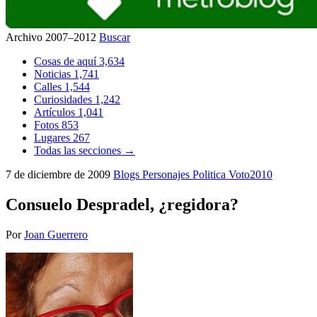
Archivo 2007–2012
Buscar
Cosas de aquí
3,634
Noticias
1,741
Calles
1,544
Curiosidades
1,242
Artículos
1,041
Fotos
853
Lugares
267
Todas las secciones →
7 de diciembre de 2009
Blogs
Personajes
Politica
Voto2010
Consuelo Despradel, ¿regidora?
Por
Joan Guerrero