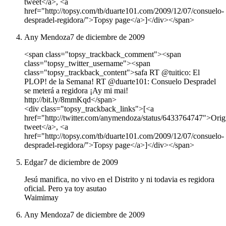
tweet</a>, <a
href="http://topsy.com/tb/duarte101.com/2009/12/07/consuelo-
despradel-regidora/">Topsy page</a>]</div></span>
Any Mendoza
7 de diciembre de 2009
<span class="topsy_trackback_comment"><span
class="topsy_twitter_username"><span
class="topsy_trackback_content">safa RT @tuitico: El
PLOP! de la Semana! RT @duarte101: Consuelo Despradel
se meterá a regidora ¡Ay mi mai!
http://bit.ly/8mmKqd</span>
<div class="topsy_trackback_links">[<a
href="http://twitter.com/anymendoza/status/6433764747">Orig
tweet</a>, <a
href="http://topsy.com/tb/duarte101.com/2009/12/07/consuelo-
despradel-regidora/">Topsy page</a>]</div></span>
Edgar
7 de diciembre de 2009
Jesú manifica, no vivo en el Distrito y ni todavia es regidora
oficial. Pero ya toy asutao
Waimimay
Any Mendoza
7 de diciembre de 2009