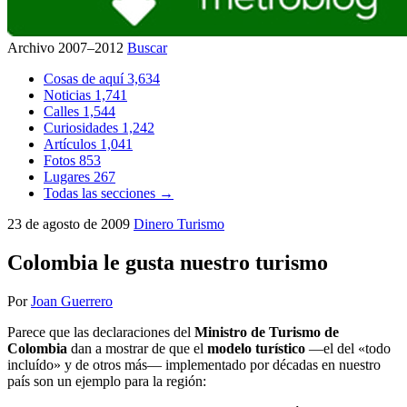
Archivo 2007–2012
Buscar
Cosas de aquí
3,634
Noticias
1,741
Calles
1,544
Curiosidades
1,242
Artículos
1,041
Fotos
853
Lugares
267
Todas las secciones →
23 de agosto de 2009
Dinero
Turismo
Colombia le gusta nuestro turismo
Por
Joan Guerrero
Parece que las declaraciones del
Ministro de Turismo de
Colombia
dan a mostrar de que el
modelo turístico
—el del «todo
incluído» y de otros más— implementado por décadas en nuestro
país son un ejemplo para la región: