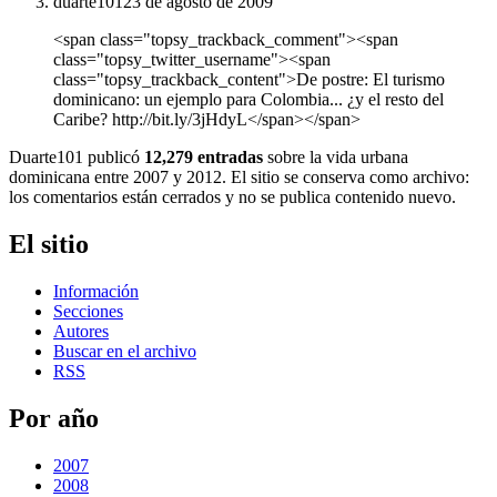
duarte101
23 de agosto de 2009
<span class="topsy_trackback_comment"><span
class="topsy_twitter_username"><span
class="topsy_trackback_content">De postre: El turismo
dominicano: un ejemplo para Colombia... ¿y el resto del
Caribe? http://bit.ly/3jHdyL</span></span>
Duarte101 publicó
12,279 entradas
sobre la vida urbana
dominicana entre 2007 y 2012. El sitio se conserva como archivo:
los comentarios están cerrados y no se publica contenido nuevo.
El sitio
Información
Secciones
Autores
Buscar en el archivo
RSS
Por año
2007
2008