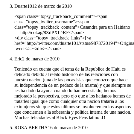
Duarte101
2 de marzo de 2010
<span class="topsy_trackback_comment"><span
class="topsy_twitter_username"><span
class="topsy_trackback_content">Casandra para un Haitiano
― http://cot.ag/8ZdPXf ^RF</span>
<div class="topsy_trackback_links">[<a
href="http://twitter.com/duarte101/status/9878720194">Origina
tweet</a></div></span>
Eric
2 de marzo de 2010
Teniendo en cuenta que el tema de la Republica de Haiti es
delicado debido al relato historico de las relaciones con
nuestra nacion (una de las pocas islas que conozco que hace
su independencia de un pedazo de la misma) y que siempre se
les ha dado la ayuda cuando lo han necesitado, hemos
mejorado la perspectiva, pero ojo que a los hatianos hemos de
tratarles igual que como cualquier otra nacion trataria a los
extranjeros sin que estos ultimos se involucren en los aspectos
que conciernen a la soberania y politica interna de una nacion.
Muchas felicidades al Black Eyes Peas latino :D
ROSA BERTHA
16 de marzo de 2010