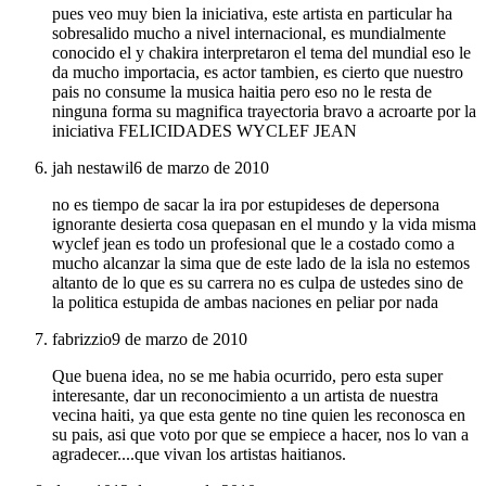
pues veo muy bien la iniciativa, este artista en particular ha
sobresalido mucho a nivel internacional, es mundialmente
conocido el y chakira interpretaron el tema del mundial eso le
da mucho importacia, es actor tambien, es cierto que nuestro
pais no consume la musica haitia pero eso no le resta de
ninguna forma su magnifica trayectoria bravo a acroarte por la
iniciativa FELICIDADES WYCLEF JEAN
jah nestawil
6 de marzo de 2010
no es tiempo de sacar la ira por estupideses de depersona
ignorante desierta cosa quepasan en el mundo y la vida misma
wyclef jean es todo un profesional que le a costado como a
mucho alcanzar la sima que de este lado de la isla no estemos
altanto de lo que es su carrera no es culpa de ustedes sino de
la politica estupida de ambas naciones en peliar por nada
fabrizzio
9 de marzo de 2010
Que buena idea, no se me habia ocurrido, pero esta super
interesante, dar un reconocimiento a un artista de nuestra
vecina haiti, ya que esta gente no tine quien les reconosca en
su pais, asi que voto por que se empiece a hacer, nos lo van a
agradecer....que vivan los artistas haitianos.