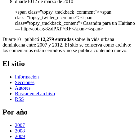
duarte101
2 de marzo de 2010
<span class="topsy_trackback_comment"><span
class="topsy_twitter_username"><span
class="topsy_trackback_content">Casandra para un Haitiano
― http://cot.ag/8ZdPXf ^RF</span></span>
Duarte101 publicó
12,279 entradas
sobre la vida urbana
dominicana entre 2007 y 2012. El sitio se conserva como archivo:
los comentarios están cerrados y no se publica contenido nuevo.
El sitio
Información
Secciones
Autores
Buscar en el archivo
RSS
Por año
2007
2008
2009