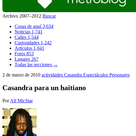
Archivo 2007–2012
Buscar
Cosas de aquí
3,634
Noticias
1,741
Calles
1,544
Curiosidades
1,242
Artículos
1,041
Fotos
853
Lugares
267
Todas las secciones →
2 de marzo de 2010
actividades
Casandra
Espectáculos
Personajes
Casandra para un haitiano
Por
Alf MicStar