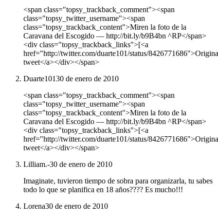
<span class="topsy_trackback_comment"><span
class="topsy_twitter_username"><span
class="topsy_trackback_content">Miren la foto de la
Caravana del Escogido — http://bit.ly/b9B4bn ^RP</span>
<div class="topsy_trackback_links">[<a
href="http://twitter.com/duarte101/status/8426771686">Origina
tweet</a></div></span>
Duarte101
30 de enero de 2010
<span class="topsy_trackback_comment"><span
class="topsy_twitter_username"><span
class="topsy_trackback_content">Miren la foto de la
Caravana del Escogido — http://bit.ly/b9B4bn ^RP</span>
<div class="topsy_trackback_links">[<a
href="http://twitter.com/duarte101/status/8426771686">Origina
tweet</a></div></span>
Lilliam.-
30 de enero de 2010
Imaginate, tuvieron tiempo de sobra para organizarla, tu sabes
todo lo que se planifica en 18 años???? Es mucho!!!
Lorena
30 de enero de 2010