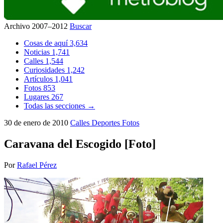
Archivo 2007–2012
Buscar
Cosas de aquí
3,634
Noticias
1,741
Calles
1,544
Curiosidades
1,242
Artículos
1,041
Fotos
853
Lugares
267
Todas las secciones →
30 de enero de 2010
Calles
Deportes
Fotos
Caravana del Escogido [Foto]
Por
Rafael Pérez