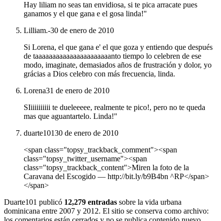
Hay liliam no seas tan envidiosa, si te pica arracate pues
ganamos y el que gana e el gosa linda!"
Lilliam.-
30 de enero de 2010
Si Lorena, el que gana e' el que goza y entiendo que después
de taaaaaaaaaaaaaaaaaaaaaanto tiempo lo celebren de ese
modo, imaginate, demasiados años de frustración y dolor, yo
grácias a Dios celebro con más frecuencia, linda.
Lorena
31 de enero de 2010
SIiiiiiiiiii te dueleeeee, realmente te pico!, pero no te queda
mas que aguantartelo. Linda!"
duarte101
30 de enero de 2010
<span class="topsy_trackback_comment"><span
class="topsy_twitter_username"><span
class="topsy_trackback_content">Miren la foto de la
Caravana del Escogido — http://bit.ly/b9B4bn ^RP</span>
</span>
Duarte101 publicó
12,279 entradas
sobre la vida urbana
dominicana entre 2007 y 2012. El sitio se conserva como archivo:
los comentarios están cerrados y no se publica contenido nuevo.