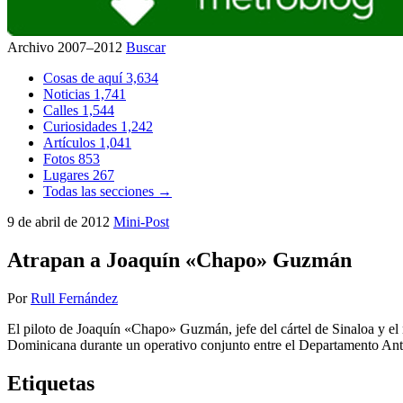
Archivo 2007–2012
Buscar
Cosas de aquí
3,634
Noticias
1,741
Calles
1,544
Curiosidades
1,242
Artículos
1,041
Fotos
853
Lugares
267
Todas las secciones →
9 de abril de 2012
Mini-Post
Atrapan a Joaquín «Chapo» Guzmán
Por
Rull Fernández
El piloto de Joaquín «Chapo» Guzmán, jefe del cártel de Sinaloa y el 
Dominicana durante un operativo conjunto entre el Departamento Anti
Etiquetas