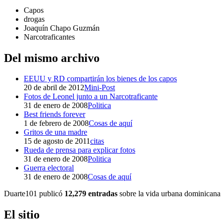
Capos
drogas
Joaquín Chapo Guzmán
Narcotraficantes
Del mismo archivo
EEUU y RD compartirán los bienes de los capos
20 de abril de 2012
Mini-Post
Fotos de Leonel junto a un Narcotraficante
31 de enero de 2008
Politica
Best friends forever
1 de febrero de 2008
Cosas de aquí
Gritos de una madre
15 de agosto de 2011
citas
Rueda de prensa para explicar fotos
31 de enero de 2008
Politica
Guerra electoral
31 de enero de 2008
Cosas de aquí
Duarte101 publicó
12,279 entradas
sobre la vida urbana dominicana 
El sitio