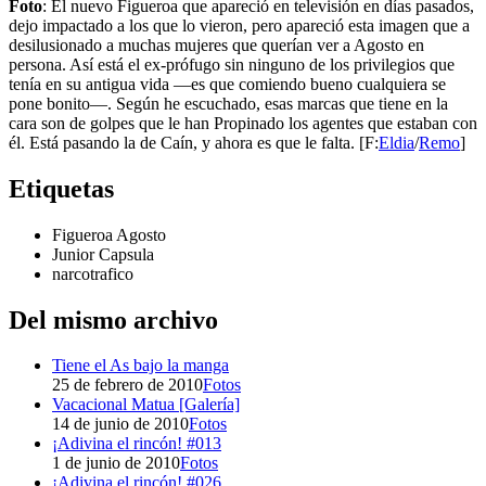
Foto
: El nuevo Figueroa que apareció en televisión en días pasados,
dejo impactado a los que lo vieron, pero apareció esta imagen que a
desilusionado a muchas mujeres que querían ver a Agosto en
persona. Así está el ex-prófugo sin ninguno de los privilegios que
tenía en su antigua vida ―es que comiendo bueno cualquiera se
pone bonito―. Según he escuchado, esas marcas que tiene en la
cara son de golpes que le han Propinado los agentes que estaban con
él. Está pasando la de Caín, y ahora es que le falta. [F:
Eldia
/
Remo
]
Etiquetas
Figueroa Agosto
Junior Capsula
narcotrafico
Del mismo archivo
Tiene el As bajo la manga
25 de febrero de 2010
Fotos
Vacacional Matua [Galería]
14 de junio de 2010
Fotos
¡Adivina el rincón! #013
1 de junio de 2010
Fotos
¡Adivina el rincón! #026