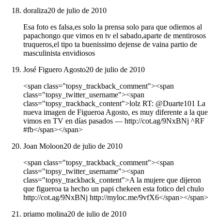
doraliza
20 de julio de 2010
Esa foto es falsa,es solo la prensa solo para que odiemos al
papachongo que vimos en tv el sabado,aparte de mentirosos
truqueros,el tipo ta buenissimo dejense de vaina partio de
masculinista envidiosos
José Figuero Agosto
20 de julio de 2010
<span class="topsy_trackback_comment"><span
class="topsy_twitter_username"><span
class="topsy_trackback_content">lolz RT: @Duarte101 La
nueva imagen de Figueroa Agosto, es muy diferente a la que
vimos en TV en días pasados ― http://cot.ag/9NxBNj ^RF
#fb</span></span>
Joan Moloon
20 de julio de 2010
<span class="topsy_trackback_comment"><span
class="topsy_twitter_username"><span
class="topsy_trackback_content">A la mujere que dijeron
que figueroa ta hecho un papi chekeen esta fotico del chulo
http://cot.ag/9NxBNj http://myloc.me/9vfX6</span></span>
priamo molina
20 de julio de 2010