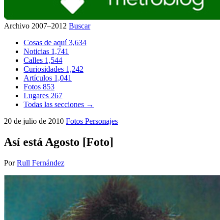
Archivo 2007–2012
Buscar
Cosas de aquí
3,634
Noticias
1,741
Calles
1,544
Curiosidades
1,242
Artículos
1,041
Fotos
853
Lugares
267
Todas las secciones →
20 de julio de 2010
Fotos
Personajes
Así está Agosto [Foto]
Por
Rull Fernández