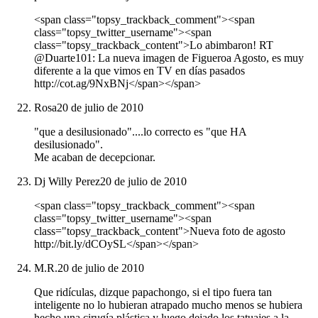
<span class="topsy_trackback_comment"><span
class="topsy_twitter_username"><span
class="topsy_trackback_content">Lo abimbaron! RT
@Duarte101: La nueva imagen de Figueroa Agosto, es muy
diferente a la que vimos en TV en días pasados
http://cot.ag/9NxBNj</span></span>
Rosa
20 de julio de 2010
"que a desilusionado"....lo correcto es "que HA
desilusionado".
Me acaban de decepcionar.
Dj Willy Perez
20 de julio de 2010
<span class="topsy_trackback_comment"><span
class="topsy_twitter_username"><span
class="topsy_trackback_content">Nueva foto de agosto
http://bit.ly/dCOySL</span></span>
M.R.
20 de julio de 2010
Que ridículas, dizque papachongo, si el tipo fuera tan
inteligente no lo hubieran atrapado mucho menos se hubiera
hecho una cirugía plástica y luego dejado los tatuajes a la