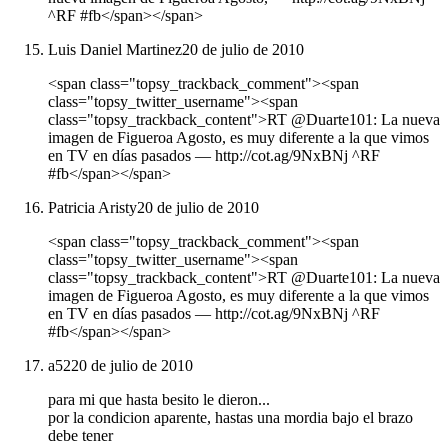
^RF #fb</span></span>
Luis Daniel Martinez
20 de julio de 2010
<span class="topsy_trackback_comment"><span
class="topsy_twitter_username"><span
class="topsy_trackback_content">RT @Duarte101: La nueva
imagen de Figueroa Agosto, es muy diferente a la que vimos
en TV en días pasados ― http://cot.ag/9NxBNj ^RF
#fb</span></span>
Patricia Aristy
20 de julio de 2010
<span class="topsy_trackback_comment"><span
class="topsy_twitter_username"><span
class="topsy_trackback_content">RT @Duarte101: La nueva
imagen de Figueroa Agosto, es muy diferente a la que vimos
en TV en días pasados ― http://cot.ag/9NxBNj ^RF
#fb</span></span>
a52
20 de julio de 2010
para mi que hasta besito le dieron...
por la condicion aparente, hastas una mordia bajo el brazo
debe tener