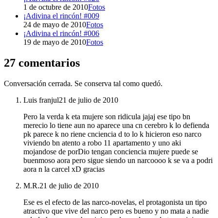
1 de octubre de 2010
Fotos
¡Adivina el rincón! #009
24 de mayo de 2010
Fotos
¡Adivina el rincón! #006
19 de mayo de 2010
Fotos
27 comentarios
Conversación cerrada. Se conserva tal como quedó.
Luis franjul
21 de julio de 2010
Pero la verda k eta mujere son ridicula jajaj ese tipo bn
merecio lo tiene aun no aparece una cn cerebro k lo defienda
pk parece k no riene cnciencia d to lo k hicieron eso narco
viviendo bn atento a robo 11 apartamento y uno aki
mojandose de porDio tengan conciencia mujere puede se
buenmoso aora pero sigue siendo un narcoooo k se va a podri
aora n la carcel xD gracias
M.R.
21 de julio de 2010
Ese es el efecto de las narco-novelas, el protagonista un tipo
atractivo que vive del narco pero es bueno y no mata a nadie