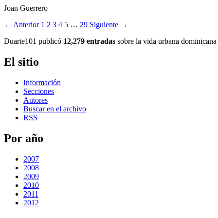
Joan Guerrero
← Anterior
1
2
3
4
5
…
29
Siguiente →
Duarte101 publicó
12,279 entradas
sobre la vida urbana dominicana 
El sitio
Información
Secciones
Autores
Buscar en el archivo
RSS
Por año
2007
2008
2009
2010
2011
2012