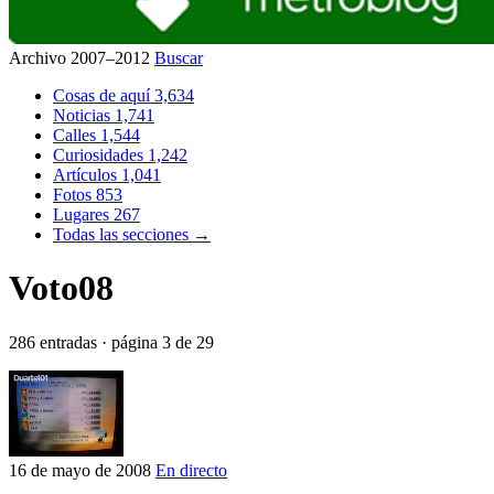
Archivo 2007–2012
Buscar
Cosas de aquí
3,634
Noticias
1,741
Calles
1,544
Curiosidades
1,242
Artículos
1,041
Fotos
853
Lugares
267
Todas las secciones →
Voto08
286 entradas · página 3 de 29
16 de mayo de 2008
En directo