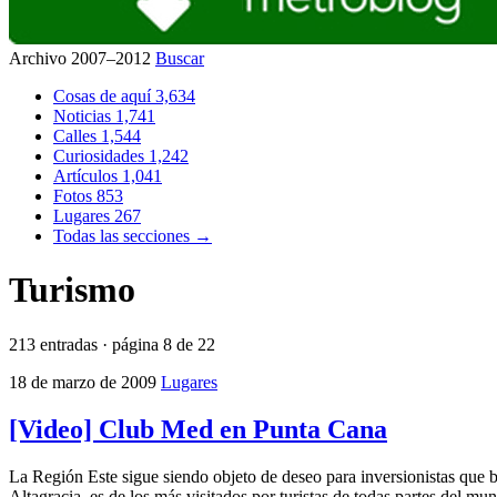
Archivo 2007–2012
Buscar
Cosas de aquí
3,634
Noticias
1,741
Calles
1,544
Curiosidades
1,242
Artículos
1,041
Fotos
853
Lugares
267
Todas las secciones →
Turismo
213 entradas · página 8 de 22
18 de marzo de 2009
Lugares
[Video] Club Med en Punta Cana
La Región Este sigue siendo objeto de deseo para inversionistas que bu
Altagracia, es de los más visitados por turistas de todas partes del 