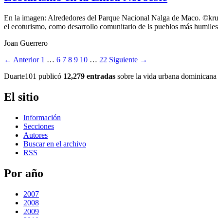
En la imagen: Alrededores del Parque Nacional Nalga de Maco. ©krust
el ecoturismo, como desarrollo comunitario de ls pueblos más humiles 
Joan Guerrero
← Anterior
1
…
6
7
8
9
10
…
22
Siguiente →
Duarte101 publicó
12,279 entradas
sobre la vida urbana dominicana 
El sitio
Información
Secciones
Autores
Buscar en el archivo
RSS
Por año
2007
2008
2009