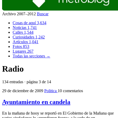
Archivo 2007–2012
Buscar
Cosas de aquí
3,634
Noticias
1,741
Calles
1,544
Curiosidades
1,242
Artículos
1,041
Fotos
853
Lugares
267
Todas las secciones →
Radio
134 entradas · página 3 de 14
29 de diciembre de 2009
Politica
10 comentarios
Ayuntamiento en candela
En la mañana de hooy se reportó en El Gobierno de la Mañana que
varios ciudadanos le «prendieron fuego» a la sede de un