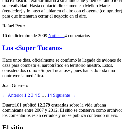
una exposición extraordinaria a su anunciante y demostrando toda
su creatividad. Hasta contactó directamente a Melido Marte
(vendedor) y lo puso a hablar en el aire con el oyente (comprador)
para que intentaran cerrar el negocio en el aire.
Rafael Pérez
16 de diciembre de 2009
Noticias
4 comentarios
Los «Super Tucano»
Hace unos días, oficialmente se confirmó la llegada de aviones de
caza para combatir el narcotráfico en territorio nuestro. Éstos,
considerados como «Super Tucanos» , pues han sido toda una
controversia mediática.
Joan Guerrero
← Anterior
1
2
3
4
5
…
14
Siguiente →
Duarte101 publicó
12,279 entradas
sobre la vida urbana
dominicana entre 2007 y 2012. El sitio se conserva como archivo:
los comentarios están cerrados y no se publica contenido nuevo.
El sitio