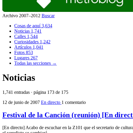
Archivo 2007–2012
Buscar
Cosas de aquí
3,634
Noticias
1,741
Calles
1,544
Curiosidades
1,242
Artículos
1,041
Fotos
853
Lugares
267
Todas las secciones →
Noticias
1,741 entradas · página 173 de 175
12 de junio de 2007
En directo
1 comentario
Festival de la Canción (reunión) [En direct
[En directo] Acabo de escuchar en la Z101 que el secretario de cultura
el veredicto se cambiará.