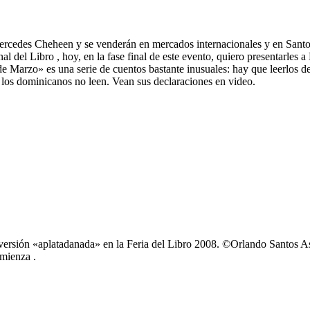
rcedes Cheheen y se venderán en mercados internacionales y en Santo D
nal del Libro , hoy, en la fase final de este evento, quiero presentarl
 Marzo» es una serie de cuentos bastante inusuales: hay que leerlos des
 los dominicanos no leen. Vean sus declaraciones en video.
 versión «aplatadanada» en la Feria del Libro 2008. ©Orlando Santos A
omienza .