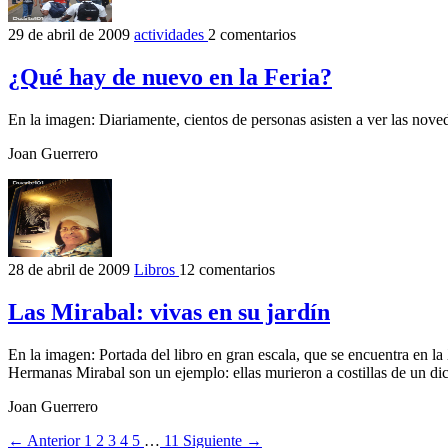
29 de abril de 2009
actividades
2 comentarios
¿Qué hay de nuevo en la Feria?
En la imagen: Diariamente, cientos de personas asisten a ver las noved
Joan Guerrero
28 de abril de 2009
Libros
12 comentarios
Las Mirabal: vivas en su jardín
En la imagen: Portada del libro en gran escala, que se encuentra en l
Hermanas Mirabal son un ejemplo: ellas murieron a costillas de un dic
Joan Guerrero
← Anterior
1
2
3
4
5
…
11
Siguiente →