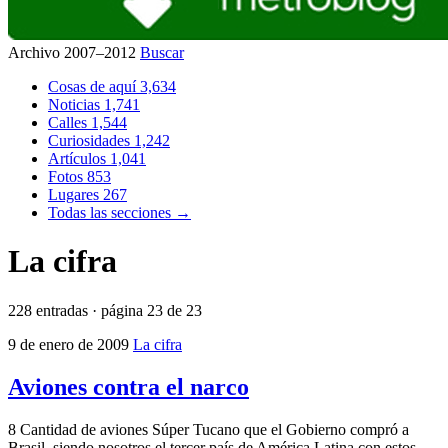
Archivo 2007–2012
Buscar
Cosas de aquí
3,634
Noticias
1,741
Calles
1,544
Curiosidades
1,242
Artículos
1,041
Fotos
853
Lugares
267
Todas las secciones →
La cifra
228 entradas · página 23 de 23
9 de enero de 2009
La cifra
Aviones contra el narco
8 Cantidad de aviones Súper Tucano que el Gobierno compró a
Brasil, siendo nosotros el tercer país de América Latina con estos