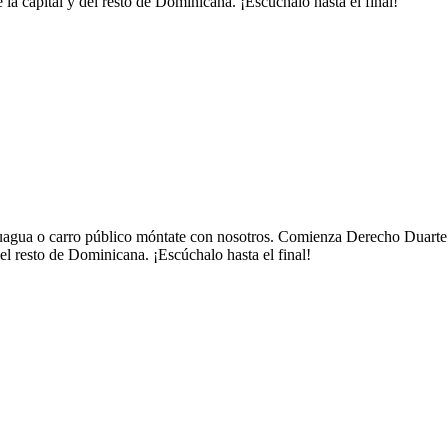
 la capital y del resto de Dominicana. ¡Escúchalo hasta el final!
guagua o carro público móntate con nosotros. Comienza Derecho Duarte ,
del resto de Dominicana. ¡Escúchalo hasta el final!