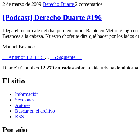
2 de marzo de 2009
Derecho Duarte
2 comentarios
[Podcast] Derecho Duarte #196
Llega el mejor café del día, pero en audio. Bájate en Metro, guagua o
Betances a la cabeza. Nuestro chofer te dirá qué hacer por los lados de
Manuel Betances
← Anterior
1
2
3
4
5
…
15
Siguiente →
Duarte101 publicó
12,279 entradas
sobre la vida urbana dominicana 
El sitio
Información
Secciones
Autores
Buscar en el archivo
RSS
Por año