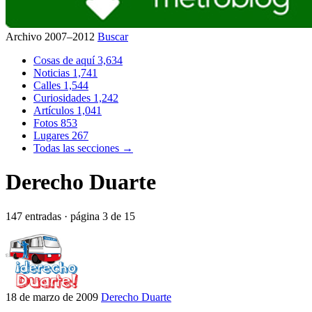
Archivo 2007–2012
Buscar
Cosas de aquí
3,634
Noticias
1,741
Calles
1,544
Curiosidades
1,242
Artículos
1,041
Fotos
853
Lugares
267
Todas las secciones →
Derecho Duarte
147 entradas · página 3 de 15
18 de marzo de 2009
Derecho Duarte