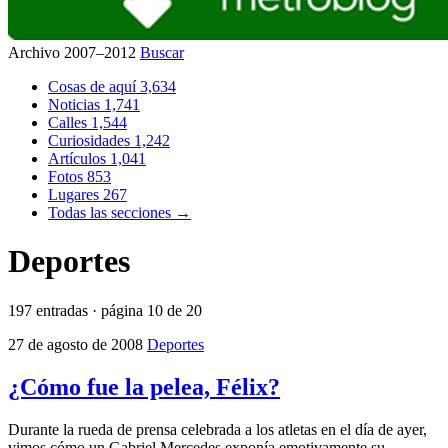
Archivo 2007–2012
Buscar
Cosas de aquí
3,634
Noticias
1,741
Calles
1,544
Curiosidades
1,242
Artículos
1,041
Fotos
853
Lugares
267
Todas las secciones →
Deportes
197 entradas · página 10 de 20
27 de agosto de 2008
Deportes
¿Cómo fue la pelea, Félix?
Durante la rueda de prensa celebrada a los atletas en el día de ayer,
vimos cómo un Gabriel Mercedes exponía emotivamente su