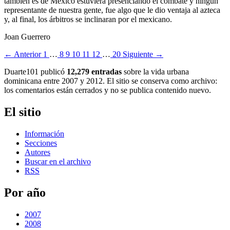
también es de México estuviera presenciando el combate y ningún
representante de nuestra gente, fue algo que le dio ventaja al azteca
y, al final, los árbitros se inclinaran por el mexicano.
Joan Guerrero
← Anterior
1
…
8
9
10
11
12
…
20
Siguiente →
Duarte101 publicó
12,279 entradas
sobre la vida urbana
dominicana entre 2007 y 2012. El sitio se conserva como archivo:
los comentarios están cerrados y no se publica contenido nuevo.
El sitio
Información
Secciones
Autores
Buscar en el archivo
RSS
Por año
2007
2008