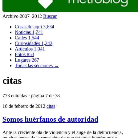
Archivo 2007–2012
Buscar
Cosas de aquí
3,634
Noticias
1,741
Calles
1,544
Curiosidades
1,242
Artículos
1,041
Fotos
853
Lugares
267
Todas las secciones →
citas
773 entradas · página 7 de 78
16 de febrero de 2012
citas
Somos huérfanos de autoridad
Ante la creciente ola de violencia y el auge de la delincuencia,
muchas veces da la sensación de que estamos huérfanos de