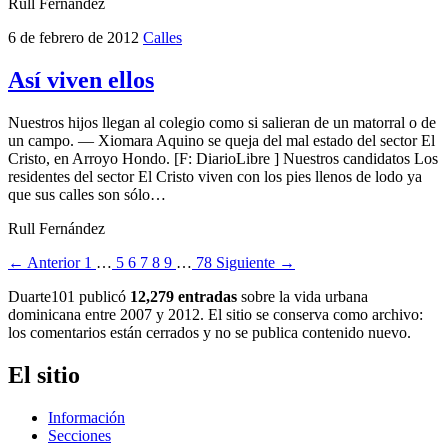
Rull Fernández
6 de febrero de 2012
Calles
Así viven ellos
Nuestros hijos llegan al colegio como si salieran de un matorral o de
un campo. — Xiomara Aquino se queja del mal estado del sector El
Cristo, en Arroyo Hondo. [F: DiarioLibre ] Nuestros candidatos Los
residentes del sector El Cristo viven con los pies llenos de lodo ya
que sus calles son sólo…
Rull Fernández
← Anterior
1
…
5
6
7
8
9
…
78
Siguiente →
Duarte101 publicó
12,279 entradas
sobre la vida urbana
dominicana entre 2007 y 2012. El sitio se conserva como archivo:
los comentarios están cerrados y no se publica contenido nuevo.
El sitio
Información
Secciones