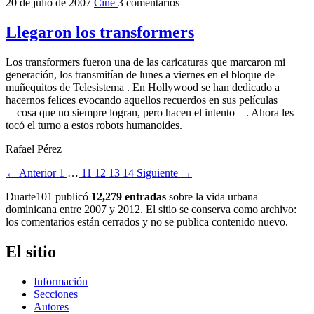
20 de julio de 2007
Cine
3 comentarios
Llegaron los transformers
Los transformers fueron una de las caricaturas que marcaron mi
generación, los transmitían de lunes a viernes en el bloque de
muñequitos de Telesistema . En Hollywood se han dedicado a
hacernos felices evocando aquellos recuerdos en sus películas
―cosa que no siempre logran, pero hacen el intento―. Ahora les
tocó el turno a estos robots humanoides.
Rafael Pérez
← Anterior
1
…
11
12
13
14
Siguiente →
Duarte101 publicó
12,279 entradas
sobre la vida urbana
dominicana entre 2007 y 2012. El sitio se conserva como archivo:
los comentarios están cerrados y no se publica contenido nuevo.
El sitio
Información
Secciones
Autores