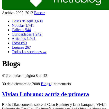
Archivo 2007–2012
Buscar
Cosas de aquí
3,634
Noticias
1,741
Calles
1,544
Curiosidades
1,242
Artículos
1,041
Fotos
853
Lugares
267
Todas las secciones →
Blogs
412 entradas · página 8 de 42
30 de diciembre de 2008
Blogs
1 comentario
Vivian Lubrano: actriz de primera
Rocío Díaz comenta sobre el Caso Baninter y la ex banquera Vivian
Lubrano de Castillo: «Es increíble como esta doña hizo un show tan