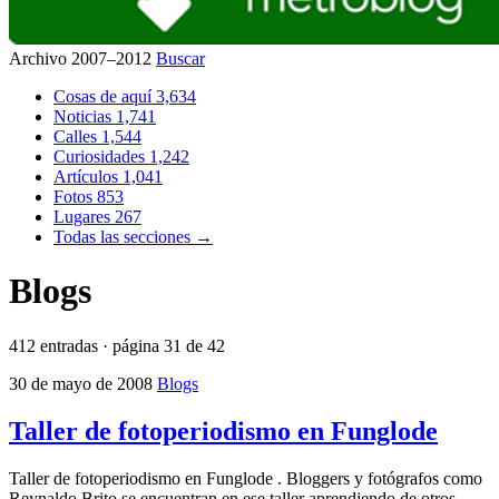
Archivo 2007–2012
Buscar
Cosas de aquí
3,634
Noticias
1,741
Calles
1,544
Curiosidades
1,242
Artículos
1,041
Fotos
853
Lugares
267
Todas las secciones →
Blogs
412 entradas · página 31 de 42
30 de mayo de 2008
Blogs
Taller de fotoperiodismo en Funglode
Taller de fotoperiodismo en Funglode . Bloggers y fotógrafos como
Reynaldo Brito se encuentran en ese taller aprendiendo de otros