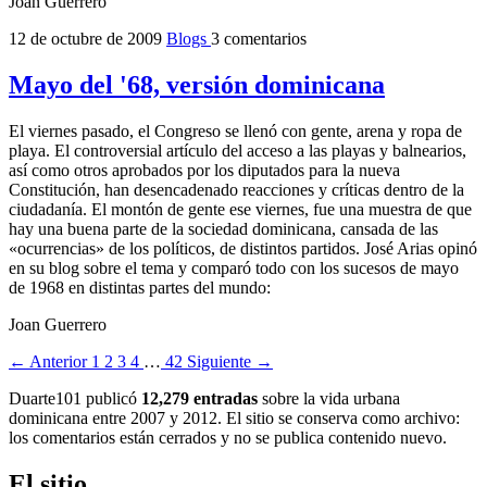
Joan Guerrero
12 de octubre de 2009
Blogs
3 comentarios
Mayo del '68, versión dominicana
El viernes pasado, el Congreso se llenó con gente, arena y ropa de
playa. El controversial artículo del acceso a las playas y balnearios,
así como otros aprobados por los diputados para la nueva
Constitución, han desencadenado reacciones y críticas dentro de la
ciudadanía. El montón de gente ese viernes, fue una muestra de que
hay una buena parte de la sociedad dominicana, cansada de las
«ocurrencias» de los políticos, de distintos partidos. José Arias opinó
en su blog sobre el tema y comparó todo con los sucesos de mayo
de 1968 en distintas partes del mundo:
Joan Guerrero
← Anterior
1
2
3
4
…
42
Siguiente →
Duarte101 publicó
12,279 entradas
sobre la vida urbana
dominicana entre 2007 y 2012. El sitio se conserva como archivo:
los comentarios están cerrados y no se publica contenido nuevo.
El sitio