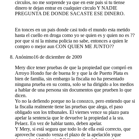
circulos, no me sorprende ya que en este pais si tu tiense
dinero te dejan entrar en cualquier circulo Y NADIE
PREGUNTA DE DONDE SACASTE ESE DINERO.
En tonces en un pais donde casi todo el mundo esta metido
hasta el cuello en droga como yo se quien es y quien no es ??
por que si ni la misma policia no sabe, entonces a quien le
compro o mejor aun CON QUIEN ME JUNTO??
Anónimo
16 de diciembre de 2009
Mery dice tener pruebas de que la propiedad que compró en
Arroyo Hondo fue de buena fe y que la de Puerto Plata es
bien de familia, sin embargo la fiscalia no ha presentado
ninguna prueba en su contra, solo se ha dirigido a los medios
a hablar de una persona sin documentos que prueben lo que
dicen.
Yo no la defiendo porque no la conozco, pero entiendo que si
la fiscalia realmente tiene las pruebas que alega, el paso
obligado son los tribunales. El viernes vence su plazo para
apelar la sentencia que le devuelve la propiedad a la sra.
Pelaez. En vez de hablar tanto, deben apelar.
Y Mery, si está segura que todo lo de ella está correcto, que
aproveche cuando venza el plazo de la apelación yque