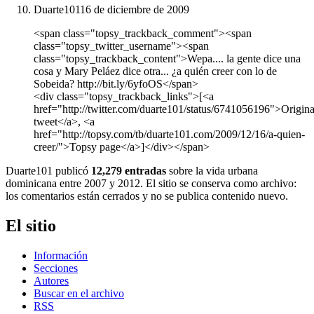
Duarte101
16 de diciembre de 2009
<span class="topsy_trackback_comment"><span
class="topsy_twitter_username"><span
class="topsy_trackback_content">Wepa.... la gente dice una
cosa y Mary Peláez dice otra... ¿a quién creer con lo de
Sobeida? http://bit.ly/6yfoOS</span>
<div class="topsy_trackback_links">[<a
href="http://twitter.com/duarte101/status/6741056196">Origina
tweet</a>, <a
href="http://topsy.com/tb/duarte101.com/2009/12/16/a-quien-
creer/">Topsy page</a>]</div></span>
Duarte101 publicó
12,279 entradas
sobre la vida urbana
dominicana entre 2007 y 2012. El sitio se conserva como archivo:
los comentarios están cerrados y no se publica contenido nuevo.
El sitio
Información
Secciones
Autores
Buscar en el archivo
RSS