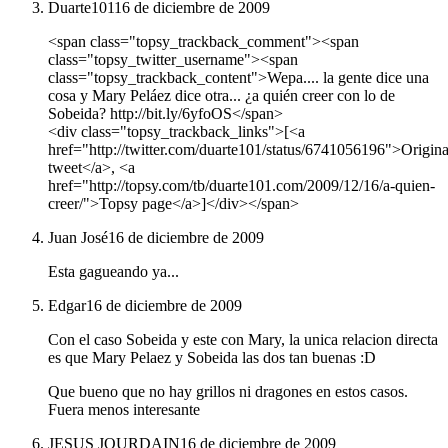
Duarte101
16 de diciembre de 2009
<span class="topsy_trackback_comment"><span
class="topsy_twitter_username"><span
class="topsy_trackback_content">Wepa.... la gente dice una
cosa y Mary Peláez dice otra... ¿a quién creer con lo de
Sobeida? http://bit.ly/6yfoOS</span>
<div class="topsy_trackback_links">[<a
href="http://twitter.com/duarte101/status/6741056196">Origina
tweet</a>, <a
href="http://topsy.com/tb/duarte101.com/2009/12/16/a-quien-
creer/">Topsy page</a>]</div></span>
Juan José
16 de diciembre de 2009
Esta gagueando ya...
Edgar
16 de diciembre de 2009
Con el caso Sobeida y este con Mary, la unica relacion directa
es que Mary Pelaez y Sobeida las dos tan buenas :D
Que bueno que no hay grillos ni dragones en estos casos.
Fuera menos interesante
JESUS JOURDAIN
16 de diciembre de 2009