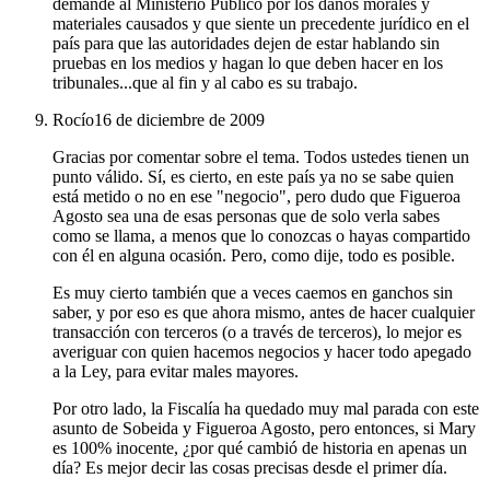
demande al Ministerio Público por los daños morales y
materiales causados y que siente un precedente jurídico en el
país para que las autoridades dejen de estar hablando sin
pruebas en los medios y hagan lo que deben hacer en los
tribunales...que al fin y al cabo es su trabajo.
Rocío
16 de diciembre de 2009
Gracias por comentar sobre el tema. Todos ustedes tienen un
punto válido. Sí, es cierto, en este país ya no se sabe quien
está metido o no en ese "negocio", pero dudo que Figueroa
Agosto sea una de esas personas que de solo verla sabes
como se llama, a menos que lo conozcas o hayas compartido
con él en alguna ocasión. Pero, como dije, todo es posible.
Es muy cierto también que a veces caemos en ganchos sin
saber, y por eso es que ahora mismo, antes de hacer cualquier
transacción con terceros (o a través de terceros), lo mejor es
averiguar con quien hacemos negocios y hacer todo apegado
a la Ley, para evitar males mayores.
Por otro lado, la Fiscalía ha quedado muy mal parada con este
asunto de Sobeida y Figueroa Agosto, pero entonces, si Mary
es 100% inocente, ¿por qué cambió de historia en apenas un
día? Es mejor decir las cosas precisas desde el primer día.