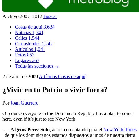
Archivo 2007–2012
Buscar
Cosas de aquí
3,634
Noticias
1,741
Calles
1,544
Curiosidades
1,242
Artículos
1,041
Fotos
853
Lugares
267
Todas las secciones →
2 de abril de 2009
Artículos
Cosas de aquí
¿Vivir en tu Patria o vivir fuera?
Por
Joan Guerrero
Of course everyone in the Dominican Republic has a plan to come
here, even if it’s just to see New York.
—
Algenis Pérez Soto
, actor. comentando para el
New York Times
de que los dominicanos estamos dispuestos a irnos de nuestra tierra.