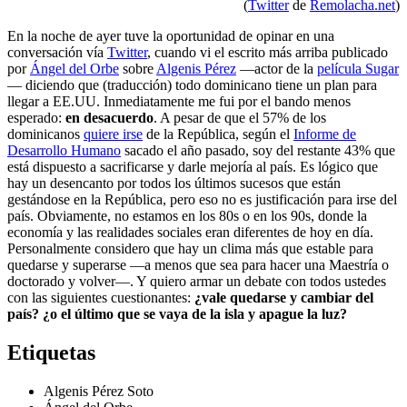
(
Twitter
de
Remolacha.net
)
En la noche de ayer tuve la oportunidad de opinar en una
conversación vía
Twitter
, cuando vi el escrito más arriba publicado
por
Ángel del Orbe
sobre
Algenis Pérez
—actor de la
película Sugar
— diciendo que (traducción) todo dominicano tiene un plan para
llegar a EE.UU. Inmediatamente me fui por el bando menos
esperado:
en desacuerdo
. A pesar de que el 57% de los
dominicanos
quiere irse
de la República, según el
Informe de
Desarrollo Humano
sacado el año pasado, soy del restante 43% que
está dispuesto a sacrificarse y darle mejoría al país.
Es lógico que
hay un desencanto por todos los últimos sucesos que están
gestándose en la República, pero eso no es justificación para irse del
país. Obviamente, no estamos en los 80s o en los 90s, donde la
economía y las realidades sociales eran diferentes de hoy en día.
Personalmente considero que hay un clima más que estable para
quedarse y superarse —a menos que sea para hacer una Maestría o
doctorado y volver—. Y quiero armar un debate con todos ustedes
con las siguientes cuestionantes:
¿vale quedarse y cambiar del
país? ¿o el último que se vaya de la isla y apague la luz?
Etiquetas
Algenis Pérez Soto