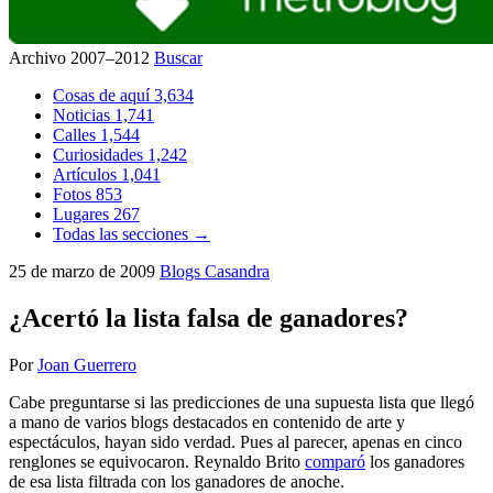
Archivo 2007–2012
Buscar
Cosas de aquí
3,634
Noticias
1,741
Calles
1,544
Curiosidades
1,242
Artículos
1,041
Fotos
853
Lugares
267
Todas las secciones →
25 de marzo de 2009
Blogs
Casandra
¿Acertó la lista falsa de ganadores?
Por
Joan Guerrero
Cabe preguntarse si las predicciones de una supuesta lista que llegó
a mano de varios blogs destacados en contenido de arte y
espectáculos, hayan sido verdad. Pues al parecer, apenas en cinco
renglones se equivocaron. Reynaldo Brito
comparó
los ganadores
de esa lista filtrada con los ganadores de anoche.