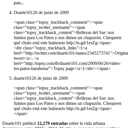
pais...
Duarte101
26 de junio de 2009
<span class="topsy_trackback_comment"><span
class="topsy_twitter_username"><span
class="topsy_trackback_content">Bellezas del Sur: nos
fuimos para Los Patos y nos dimos un chapuzón. Chequeen
qué chulo está este balneario http://is.gd/1esZg</span>
<div class="topsy_trackback_links">[<a
href="http://twitter.com/duarte101/status/2345273741">Origina
tweet</a>, <a
href="http://topsy.com/tb/duarte101.com/2009/06/26/video-
los-patos-barahona/">Topsy page</a>]</div></span>
duarte101
26 de junio de 2009
<span class="topsy_trackback_comment"><span
class="topsy_twitter_username"><span
class="topsy_trackback_content">Bellezas del Sur: nos
fuimos para Los Patos y nos dimos un chapuzón. Chequeen
qué chulo está este balneario http://is.gd/1esZg</span>
</span>
Duarte101 publicó
12,279 entradas
sobre la vida urbana