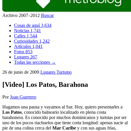
Archivo 2007–2012
Buscar
Cosas de aquí
3,634
Noticias
1,741
Calles
1,544
Curiosidades
1,242
Artículos
1,041
Fotos
853
Lugares
267
Todas las secciones →
26 de junio de 2009
Lugares
Turismo
[Video] Los Patos, Barahona
Por
Joan Guerrero
Hagamos una pausa y vayamos al Sur. Hoy, quiero presentarles a
Los Patos
, conocido balneario localizado en plena costa
barahonera. Es conocido por muchos dominicanos y turistas por ser
uno de los pocos riachuelos que tiene corta longitud: apenas nacie al
pie de una colina cerca del
Mar Caribe
y con sus aguas frías,