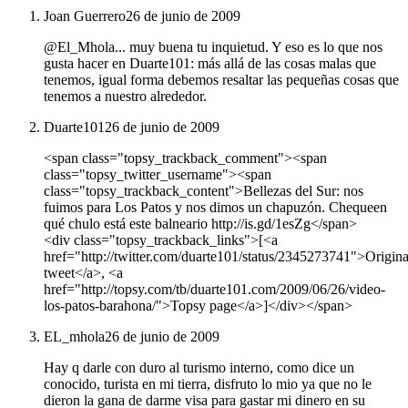
Joan Guerrero
26 de junio de 2009
@El_Mhola... muy buena tu inquietud. Y eso es lo que nos
gusta hacer en Duarte101: más allá de las cosas malas que
tenemos, igual forma debemos resaltar las pequeñas cosas que
tenemos a nuestro alrededor.
Duarte101
26 de junio de 2009
<span class="topsy_trackback_comment"><span
class="topsy_twitter_username"><span
class="topsy_trackback_content">Bellezas del Sur: nos
fuimos para Los Patos y nos dimos un chapuzón. Chequeen
qué chulo está este balneario http://is.gd/1esZg</span>
<div class="topsy_trackback_links">[<a
href="http://twitter.com/duarte101/status/2345273741">Origina
tweet</a>, <a
href="http://topsy.com/tb/duarte101.com/2009/06/26/video-
los-patos-barahona/">Topsy page</a>]</div></span>
EL_mhola
26 de junio de 2009
Hay q darle con duro al turismo interno, como dice un
conocido, turista en mi tierra, disfruto lo mio ya que no le
dieron la gana de darme visa para gastar mi dinero en su