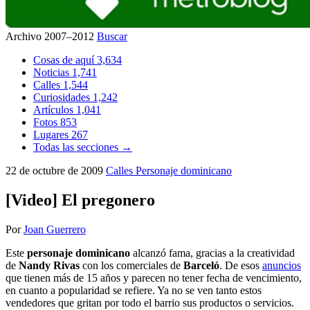
Archivo 2007–2012
Buscar
Cosas de aquí
3,634
Noticias
1,741
Calles
1,544
Curiosidades
1,242
Artículos
1,041
Fotos
853
Lugares
267
Todas las secciones →
22 de octubre de 2009
Calles
Personaje dominicano
[Video] El pregonero
Por
Joan Guerrero
Este
personaje dominicano
alcanzó fama, gracias a la creatividad
de
Nandy Rivas
con los comerciales de
Barceló
. De esos
anuncios
que tienen más de 15 años y parecen no tener fecha de vencimiento,
en cuanto a popularidad se refiere. Ya no se ven tanto estos
vendedores que gritan por todo el barrio sus productos o servicios.