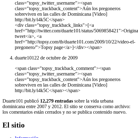
class="topsy_twitter_username"><span
class="topsy_trackback_content">Aún los pregoneros
sobreviven en las calles de Dominicana [Video]
http://bit.ly/i4k5C</span>
<div class="topsy_trackback_links">[<a
href="http://twitter.com/duarte101/status/5069858421">Origina
tweet</a>, <a
href="http://topsy.com/tb/duarte101.com/2009/10/22/video-el-
pregonero/">Topsy page</a>]</div></span>
duarte101
22 de octubre de 2009
<span class="topsy_trackback_comment"><span
class="topsy_twitter_username"><span
class="topsy_trackback_content">Aún los pregoneros
sobreviven en las calles de Dominicana [Video]
http://bit.ly/i4k5C</span></span>
Duarte101 publicó
12,279 entradas
sobre la vida urbana
dominicana entre 2007 y 2012. El sitio se conserva como archivo:
los comentarios están cerrados y no se publica contenido nuevo.
El sitio