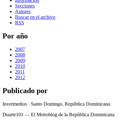
Información
Secciones
Autores
Buscar en el archivo
RSS
Por año
2007
2008
2009
2010
2011
2012
Publicado por
Invermedios · Santo Domingo, República Dominicana
Duarte101 — El Metroblog de la República Dominicana