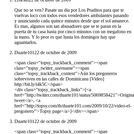
Que no se ven? Pasate un dia por Los Praditos para que te
vuelvas loco con todos esos vendedores ambulantes pasando
y anunciando cada quince minutos desde que el sol amanece.
Es mas, algunos son tan abusadores que se te paran en la
puerta de tu casa hasta por cinco minutos con un megafono en
la mano. Y lo peor es que hasta los domingos hay que
aguantarlos.
Duarte101
22 de octubre de 2009
<span class="topsy_trackback_comment"><span
class="topsy_twitter_username"><span
class="topsy_trackback_content">Aún los pregoneros
sobreviven en las calles de Dominicana [Video]
http://bit.ly/i4k5C</span>
<div class="topsy_trackback_links">[<a
href="http://twitter.com/duarte101/status/5069858421">Origina
tweet</a>, <a
href="http://topsy.com/tb/duarte101.com/2009/10/22/video-el-
pregonero/">Topsy page</a>]</div></span>
Duarte101
22 de octubre de 2009
<span class="topsy_trackback_comment"><span